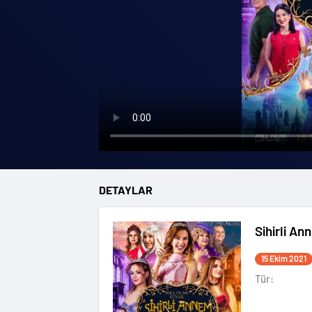
DETAYLAR
Sihirli An
15 Ekim 2021
Tür: