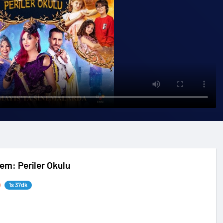
nem: Periler Okulu
1s 37dk