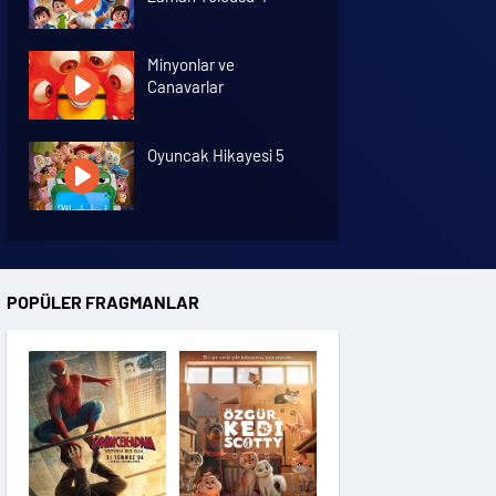
Minyonlar ve
Canavarlar
Oyuncak Hikayesi 5
Özgür Kedi Scotty
POPÜLER FRAGMANLAR
Moana
Hannas 3