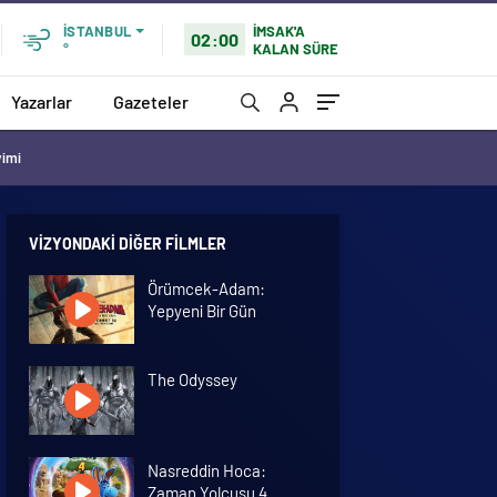
İMSAK'A
İSTANBUL
02:00
KALAN SÜRE
°
Yazarlar
Gazeteler
vimi
VIZYONDAKI DIĞER FILMLER
Örümcek-Adam:
Yepyeni Bir Gün
The Odyssey
Nasreddin Hoca:
Zaman Yolcusu 4