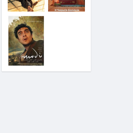
Saplantı
Modi: Deliliğin
Kanadında Üç Gün
Pinokyo: Kanlı Masal
İzci Takımı: Şelalenin
Peşinde