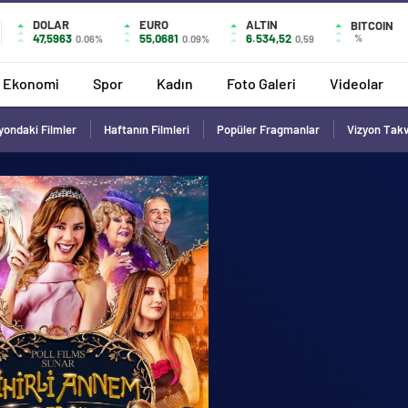
DOLAR
EURO
ALTIN
BITCOIN
47,5963
55,0681
6.534,52
%
0.06%
0.09%
0,59
Ekonomi
Spor
Kadın
Foto Galeri
Videolar
yondaki Filmler
Haftanın Filmleri
Popüler Fragmanlar
Vizyon Tak