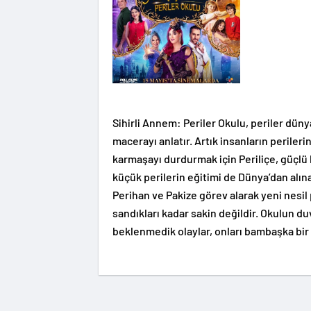
Sihirli Annem: Periler Okulu, periler dün
macerayı anlatır. Artık insanların perile
karmaşayı durdurmak için Periliçe, güçlü b
küçük perilerin eğitimi de Dünya’dan alı
Perihan ve Pakize görev alarak yeni nesil
sandıkları kadar sakin değildir. Okulun duva
beklenmedik olaylar, onları bambaşka bir