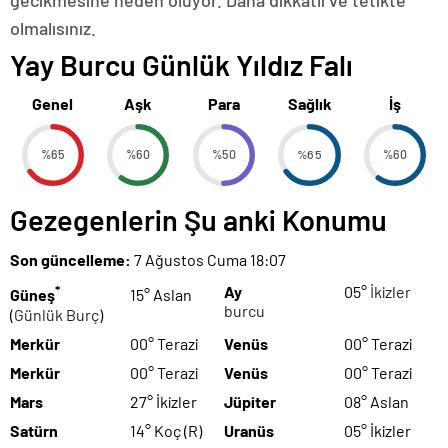
gecikmesine neden oluyor. Daha dikkatli ve tetikte
olmalısınız.
Yay Burcu Günlük Yıldız Falı
Genel
Aşk
Para
Sağlık
İş
%65
%60
%50
%65
%60
Gezegenlerin Şu anki Konumu
Son güncelleme:
7 Ağustos Cuma 18:07
*
Ay
05°
İkizler
Güneş
15° Aslan
burcu
(
Günlük Burç
)
Merkür
00° Terazi
Venüs
00° Terazi
Merkür
00° Terazi
Venüs
00° Terazi
Mars
27° İkizler
Jüpiter
08° Aslan
Satürn
14° Koç (R)
Uranüs
05° İkizler