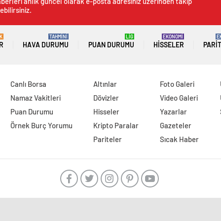
berleri anlık güncel olarak e-posta adresiniz üzerinden takip
ebilirsiniz.
K
TAHMİNİ
LİG
EKONOMİ
E
R
HAVA DURUMU
PUAN DURUMU
HISSELER
PARI
Canlı Borsa
Altınlar
Foto Galeri
Namaz Vakitleri
Dövizler
Video Galeri
Puan Durumu
Hisseler
Yazarlar
Örnek Burç Yorumu
Kripto Paralar
Gazeteler
Pariteler
Sıcak Haber