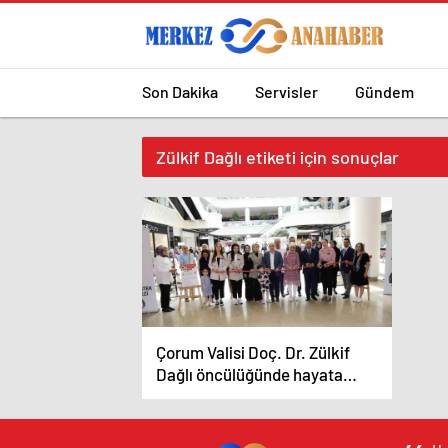
Son Dakika
Servisler
Gündem
Zülkif Dağlı etiketi için sonuçlar
Çorum Valisi Doç. Dr. Zülkif
Dağlı öncülüğünde hayata
geçirilen proje çerçevesinde
kurulacak aile destek merkezi,
özel bireyler ve annelerinin