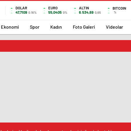
DOLAR
EURO
ALTIN
BITCOIN
47,7109
55,0405
6.534,69
%
0.16%
0%
0,65
Ekonomi
Spor
Kadın
Foto Galeri
Videolar