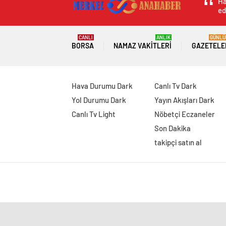
Ha
yaşam kalitesini arttıracak
ed
CANLI
ANLIK
GÜNLÜ
BORSA
NAMAZ VAKITLERI
GAZETELE
Hava Durumu Dark
Canlı Tv Dark
Yol Durumu Dark
Yayın Akışları Dark
Canlı Tv Light
Nöbetçi Eczaneler
Son Dakika
takipçi satın al