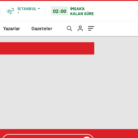
İMSAK'A
İSTANBUL
02:00
KALAN SÜRE
°
Yazarlar
Gazeteler