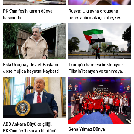
PKK’nın fesih kararı dünya
Rusya: Ukrayna ordusuna
basınında
nefes aldırmak için ateşkes
istiyorlar
Eski Uruguay Devlet Başkanı
Trump’ın hamlesi bekleniyor:
Jose Mujica hayatını kaybetti
Filistin’i tanıyan ve tanımayan
ülkeler hangileri?
ABD Ankara Büyükelçiliği:
Sena Yılmaz Dünya
PKK’nın fesih kararı bir dönüm