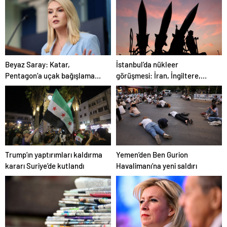
İstanbul’da nükleer
Beyaz Saray: Katar,
görüşmesi: İran, İngiltere,
Pentagon’a uçak bağışlamayı
Fransa ve Almanya buluşacak
teklif etti
Trump’ın yaptırımları kaldırma
Yemen’den Ben Gurion
kararı Suriye’de kutlandı
Havalimanı’na yeni saldırı