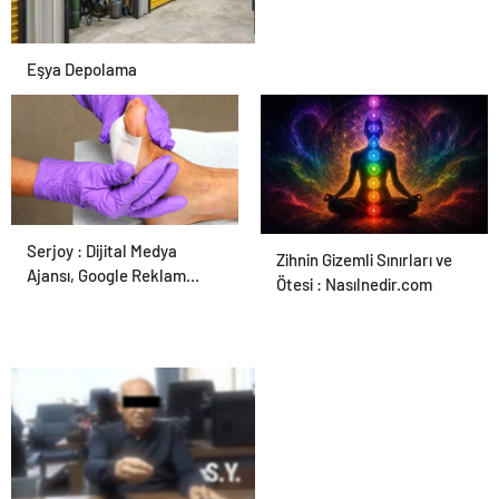
Eşya Depolama
Serjoy : Dijital Medya
Ortopodoloji İle Diyabetik
Zihnin Gizemli Sınırları ve
Ajansı, Google Reklam
Ayak Yarası Tedavisi
Ötesi : Nasılnedir.com
Ajansı, SEO Ajansı ve Web
Tasarım Ajansı