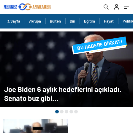
3.Sayfa
Avrupa
Bülten
Din
Eğitim
Hayat
Politi
BU HABERE DİKKAT!
FLAŞ FLAŞ...
SON DAKİKA
Joe Biden 6 aylık hedeflerini açıkladı.
Senato buz gibi…