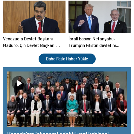
Venezuela Devlet Başkanı
İsrail basını: Netanyahu,
Maduro, Çin Devlet Başkanı Şi
Trump’ın Filistin devletini
ile bir araya geldi
tanıyacağı iddialarını yalanladı
Daha Fazla Haber Yükle
Kanada’nın “ekonomi odaklı” yeni kabinesi