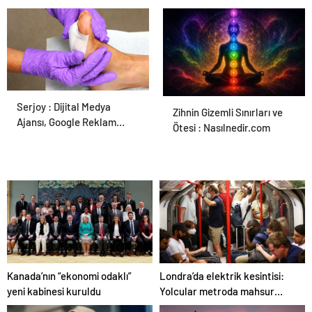
Serjoy : Dijital Medya
Ortopodoloji İle Diyabetik
Zihnin Gizemli Sınırları ve
Ajansı, Google Reklam
Ayak Yarası Tedavisi
Ötesi : Nasılnedir.com
Ajansı, SEO Ajansı ve Web
Tasarım Ajansı
Londra’da elektrik kesintisi:
Kanada’nın “ekonomi odaklı”
Yolcular metroda mahsur
yeni kabinesi kuruldu
kaldı