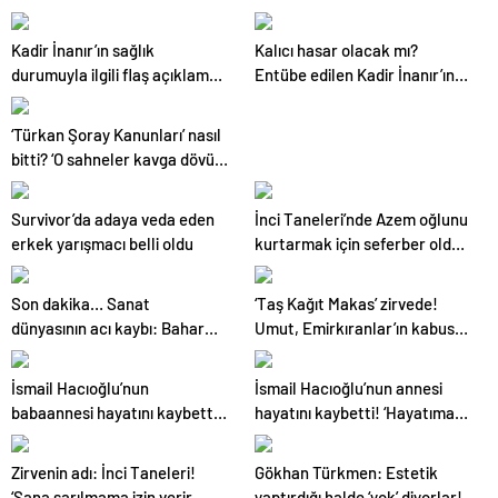
açıklaması!
oyunu bozuldu
Kadir İnanır’ın sağlık
Kalıcı hasar olacak mı?
durumuyla ilgili flaş açıklama!
Entübe edilen Kadir İnanır’ın
‘Kadir beyin şansı o an yanında
son durumu
eşinin olması’
‘Türkan Şoray Kanunları’ nasıl
bitti? ‘O sahneler kavga dövüş
çekildi’
Survivor’da adaya veda eden
İnci Taneleri’nde Azem oğlunu
erkek yarışmacı belli oldu
kurtarmak için seferber oldu!
Sırat’ı dize getiren görüntüler
Son dakika… Sanat
‘Taş Kağıt Makas’ zirvede!
dünyasının acı kaybı: Bahar
Umut, Emirkıranlar’ın kabusu
Öztan hayatını kaybetti
oldu
İsmail Hacıoğlu’nun
İsmail Hacıoğlu’nun annesi
babaannesi hayatını kaybetti!
hayatını kaybetti! ‘Hayatıma
‘Hayatıma hangi kadın girse
hangi kadın girse gözleri sendi’
gözleri sendi’
Zirvenin adı: İnci Taneleri!
Gökhan Türkmen: Estetik
‘Sana sarılmama izin verir
yaptırdığı halde ‘yok’ diyorlar!