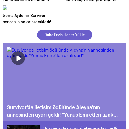
misin?’
Sema Aydemir Survivor
sonrası planlarını açıkladı!
‘Antremanlara başlayacağım’
Daha Fazla Haber Yükle
Survivor’da iletişim ödülünde Aleyna’nın
annesinden uyarı geldi! “Yunus Emre’den uzak
dur!”
Survivor’da üçüncü eleme adayı belli