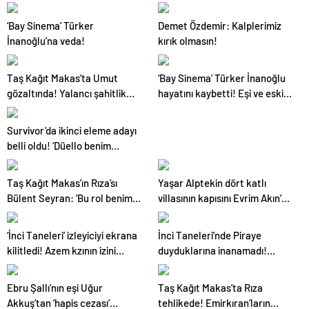
elenen yarışmacı belli oldu!
Nagihan’ın duygusal anları
‘Bay Sinema’ Türker
Demet Özdemir: Kalplerimiz
İnanoğlu’na veda!
kırık olmasın!
Taş Kağıt Makas’ta Umut
‘Bay Sinema’ Türker İnanoğlu
gözaltında! Yalancı şahitlik
hayatını kaybetti! Eşi ve eski
yapan Makbule öldürüldü
eşinden duygusal paylaşım
Survivor’da ikinci eleme adayı
belli oldu! ‘Düello benim
yuvam’
Taş Kağıt Makas’ın Rıza’sı
Yaşar Alptekin dört katlı
Bülent Seyran: ‘Bu rol benim
villasının kapısını Evrim Akın’a
olmalı’ dedim!
açtı!
‘İnci Taneleri’ izleyiciyi ekrana
İnci Taneleri’nde Piraye
kilitledi! Azem kzının izini
duyduklarına inanamadı!
buldu
Cihan, Reyyaz’ı son anda
kurtardı
Ebru Şallı’nın eşi Uğur
Taş Kağıt Makas’ta Rıza
Akkuş’tan ‘hapis cezası’
tehlikede! Emirkıran’ların