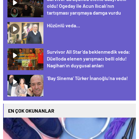
oldu! Ogeday ile Acun Ilıcalı’nın
tartışması yarışmaya damga vurdu
Hüzünlü veda…
Survivor All Star’da beklenmedik veda:
Düelloda elenen yarışmacı belli oldu!
Nagihan’ın duygusal anları
‘Bay Sinema’ Türker İnanoğlu’na veda!
EN ÇOK OKUNANLAR