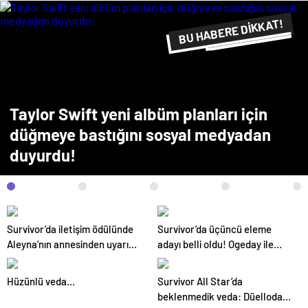
BU HABERE DİKKAT!
FLAŞ FLAŞ...
SON DAKİKA
Taylor Swift yeni albüm planları için
düğmeye bastığını sosyal medyadan
duyurdu!
Survivor’da iletişim ödülünde
Survivor’da üçüncü eleme
Aleyna’nın annesinden uyarı
adayı belli oldu! Ogeday ile
geldi! “Yunus Emre’den uzak
Acun Ilıcalı’nın tartışması
dur!”
yarışmaya damga vurdu
Hüzünlü veda…
Survivor All Star’da
beklenmedik veda: Düelloda