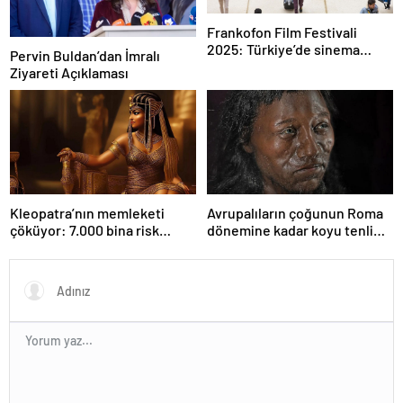
Frankofon Film Festivali
2025: Türkiye’de sinema
Pervin Buldan’dan İmralı
kutlaması başlıyor
Ziyareti Açıklaması
Kleopatra’nın memleketi
Avrupalıların çoğunun Roma
çöküyor: 7.000 bina risk
dönemine kadar koyu tenli
altında
olduğu ortaya çıktı