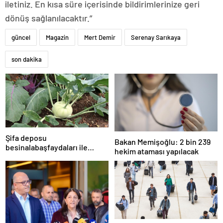
iletiniz. En kısa süre içerisinde bildirimlerinize geri
dönüş sağlanılacaktır.”
güncel
Magazin
Mert Demir
Serenay Sarıkaya
son dakika
Şifa deposu
Bakan Memişoğlu: 2 bin 239
besinalabaşfaydaları ile
hekim ataması yapılacak
şaşırtıyor! İşte kanserden
koruyan mucize besin
alabaş…