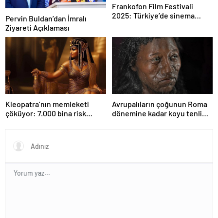
Frankofon Film Festivali
2025: Türkiye’de sinema
Pervin Buldan’dan İmralı
kutlaması başlıyor
Ziyareti Açıklaması
Kleopatra’nın memleketi
Avrupalıların çoğunun Roma
çöküyor: 7.000 bina risk
dönemine kadar koyu tenli
altında
olduğu ortaya çıktı