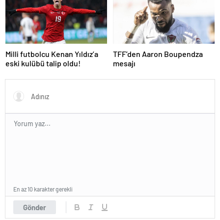
Zaman, Saat Kaçta? İşte Maç
hayatını kaybetti!
Kadrosu
Milli futbolcu Kenan Yıldız’a
TFF’den Aaron Boupendza
eski kulübü talip oldu!
mesajı
En az 10 karakter gerekli
Gönder