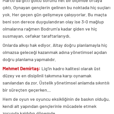
Marco da gitti golcü sorunu net bir biçimde ortaya
çıktı. Oynayan gençlerin gelinen bu noktada hiç suçları
yok. Her geçen gün gelişmeye çalışıyorlar. Bu maçta
beni son derece duygulandıran olay ise 3-0 mağlup
olmalarına rağmen Bodrum’a kadar giden ve hiç
susmayan, cefakar taraftarlarıydı.
Onlarda alkışı hak ediyor. Altay doğru planlamayla hiç
olmazsa geleceği kazanmak adına yönetimsel açıdan
doğru planlama yapmalıdır.
Mehmet Demirtaş:
Lig’in kadro kalitesi olarak üst
düzey ve en disiplinli takımına karşı oynamak
sanılandan da zor. Üstelik yönetimsel anlamda sıkıntılı
bir süreçten geçerken…
Hem de oyun ve oyuncu eksikliğinin de baskın olduğu,
kendi alt yapından gençlerinle mücadele etmek
zorunda kaldığın dönemde…