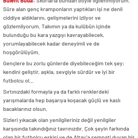
Bülent Buda:
Skorlarla bundan böyle ilgilenmiyorum.
Süre alan genç kramponların yaptıkları işi ne denli
ciddiye aldıklarını, gelişmelerini izliyor ve
gözlemliyorum. Takımın ya da kulübün içinde
bulunduğu bu kara yazgıyı kavrayabilecek,
yorumlayabilecek kadar deneyimli ve de
hoşgörülüyüm.
Gençlere bu zorlu günlerde diyebileceğim tek şey;
kendini geliştir, aşkla, sevgiyle sürdür ve iyi bir
futbolcu ol…
Sırtınızdaki formayla ya da farklı renklerdeki
yarışmalarda hep başarıya koşacak güçlü ve kaslı
bacaklarınız olsun.
Sizleri yıkacak olan yenilgileriniz değil yenilgiler
karşısında takındığınız tavrınızdır. Çok şeyin farkında
olan bir futbolcu eskisi ve de Altay’a sempati duyan bir