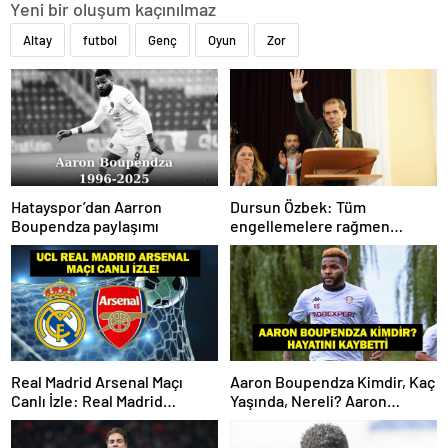
Yeni bir oluşum kaçınılmaz
Altay
futbol
Genç
Oyun
Zor
Hatayspor’dan Aarron
Dursun Özbek: Tüm
Boupendza paylaşımı
engellemelere rağmen
hedefimize ilerliyoruz
Real Madrid Arsenal Maçı
Aaron Boupendza Kimdir, Kaç
Canlı İzle: Real Madrid
Yaşında, Nereli? Aaron
Arsenal Maçı Hangi Kanalda?
Boupendza neden öldü?
Real Madrid Arsenal Maçı Ne
Süper Lig’in eski gol kralı