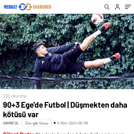
232 okunma
90+3 Ege’de Futbol | Düşmekten daha
kötüsü var
5 Mart 2024 00:39
ABONE OL
News