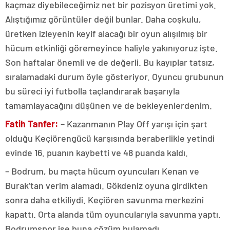
kaçmaz diyebileceğimiz net bir pozisyon üretimi yok.
Alıştığımız görüntüler değil bunlar. Daha coşkulu,
üretken izleyenin keyif alacağı bir oyun alışılmış bir
hücum etkinliği göremeyince haliyle yakınıyoruz işte.
Son haftalar önemli ve de değerli. Bu kayıplar tatsız,
sıralamadaki durum öyle gösteriyor. Oyuncu grubunun
bu süreci iyi futbolla taçlandırarak başarıyla
tamamlayacağını düşünen ve de bekleyenlerdenim.
Fatih Tanfer:
– Kazanmanın Play Off yarışı için şart
olduğu Keçiörengücü karşısında beraberlikle yetindi
evinde 16. puanın kaybetti ve 48 puanda kaldı.
– Bodrum, bu maçta hücum oyuncuları Kenan ve
Burak’tan verim alamadı. Gökdeniz oyuna girdikten
sonra daha etkiliydi. Keçiören savunma merkezini
kapattı. Orta alanda tüm oyuncularıyla savunma yaptı.
Bodrumspor ise buna çözüm bulamadı.