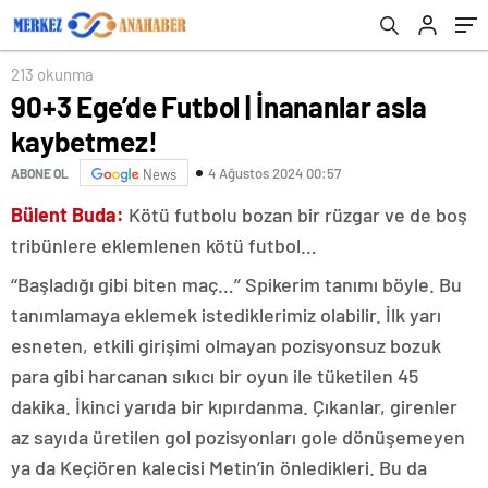
213 okunma
90+3 Ege’de Futbol | İnananlar asla
kaybetmez!
4 Ağustos 2024 00:57
ABONE OL
News
Bülent Buda:
Kötü futbolu bozan bir rüzgar ve de boş
tribünlere eklemlenen kötü futbol…
‘‘Başladığı gibi biten maç…’’ Spikerim tanımı böyle. Bu
tanımlamaya eklemek istediklerimiz olabilir. İlk yarı
esneten, etkili girişimi olmayan pozisyonsuz bozuk
para gibi harcanan sıkıcı bir oyun ile tüketilen 45
dakika. İkinci yarıda bir kıpırdanma. Çıkanlar, girenler
az sayıda üretilen gol pozisyonları gole dönüşemeyen
ya da Keçiören kalecisi Metin’in önledikleri. Bu da