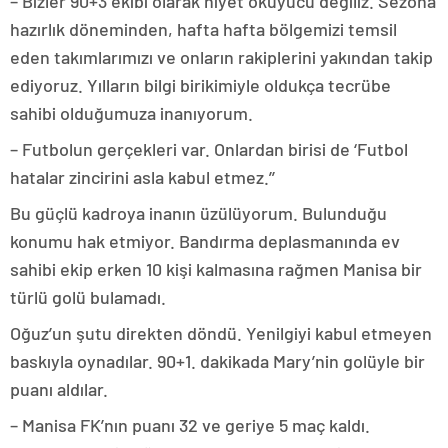
– Bizler 90+3 ekibi olarak niyet okuyucu değiliz. Sezona
hazırlık döneminden, hafta hafta bölgemizi temsil
eden takımlarımızı ve onların rakiplerini yakından takip
ediyoruz. Yılların bilgi birikimiyle oldukça tecrübe
sahibi olduğumuza inanıyorum.
– Futbolun gerçekleri var. Onlardan birisi de ‘Futbol
hatalar zincirini asla kabul etmez.’’
Bu güçlü kadroya inanın üzülüyorum. Bulunduğu
konumu hak etmiyor. Bandırma deplasmanında ev
sahibi ekip erken 10 kişi kalmasına rağmen Manisa bir
türlü golü bulamadı.
Oğuz’un şutu direkten döndü. Yenilgiyi kabul etmeyen
baskıyla oynadılar. 90+1. dakikada Mary’nin golüyle bir
puanı aldılar.
– Manisa FK’nın puanı 32 ve geriye 5 maç kaldı.