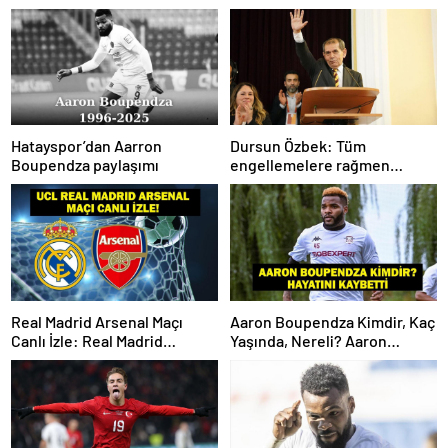
Hatayspor’dan Aarron
Dursun Özbek: Tüm
Boupendza paylaşımı
engellemelere rağmen
hedefimize ilerliyoruz
Real Madrid Arsenal Maçı
Aaron Boupendza Kimdir, Kaç
Canlı İzle: Real Madrid
Yaşında, Nereli? Aaron
Arsenal Maçı Hangi Kanalda?
Boupendza neden öldü?
Real Madrid Arsenal Maçı Ne
Süper Lig’in eski gol kralı
Zaman, Saat Kaçta? İşte Maç
hayatını kaybetti!
Kadrosu