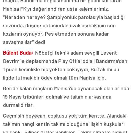
maçta, Bandırma deplasmanında bir puanı kurtaran
Manisa FK’yı değerlendiren usta kalemlerimiz,
‘‘Nereden nereye? Şampiyonluk parolasıyla başladığı
sezonda, düşme potasından uzaklaşmak için son
kozlarını oynuyor. Pes etmeden sonuna kadar
savaşmalılar’’ dedi
Bülent Buda:
Nöbetçi teknik adam sevgili Levent
Devrim’le deplasmanda Play Off’a iddialı Bandırma’dan
1 puan kesinlikle hiç yoktan çok iyiydi. Bu takımı bu
ligde tutmak bir ödev olmalı tüm Manisa için.
Geride kalan maçların Manisa’da oynanacak olanlarında
19 Mayıs tribünleri dolmalı ve takımın arkasında
durmalıdırlar.
Geçmişin heyecanı coşkusu yok tüm kentte. Alandaki
takımın hangi kentin takımı olduğuna ilişkin kuşkuları
va sanki. Bilinçsiz işler yapılıyor. Takım olma ve aidiyet