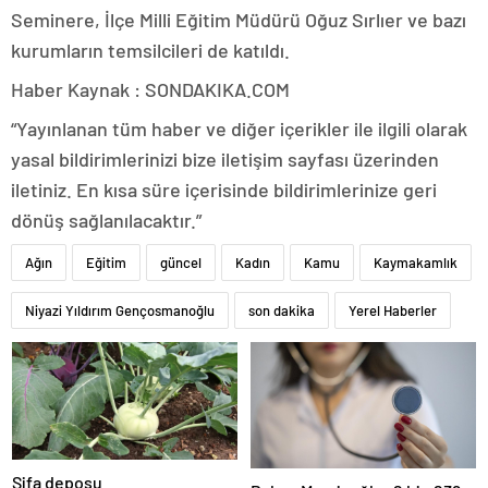
Seminere, İlçe Milli Eğitim Müdürü Oğuz Sırlıer ve bazı
kurumların temsilcileri de katıldı.
Haber Kaynak : SONDAKIKA.COM
“Yayınlanan tüm haber ve diğer içerikler ile ilgili olarak
yasal bildirimlerinizi bize iletişim sayfası üzerinden
iletiniz. En kısa süre içerisinde bildirimlerinize geri
dönüş sağlanılacaktır.”
Ağın
Eğitim
güncel
Kadın
Kamu
Kaymakamlık
Niyazi Yıldırım Gençosmanoğlu
son dakika
Yerel Haberler
Şifa deposu