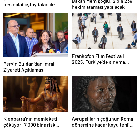
Bakan Memişoğlu: 2 bin 239
besinalabaşfaydaları ile
hekim ataması yapılacak
şaşırtıyor! İşte kanserden
koruyan mucize besin
alabaş…
Frankofon Film Festivali
2025: Türkiye’de sinema
Pervin Buldan’dan İmralı
kutlaması başlıyor
Ziyareti Açıklaması
Kleopatra’nın memleketi
Avrupalıların çoğunun Roma
çöküyor: 7.000 bina risk
dönemine kadar koyu tenli
altında
olduğu ortaya çıktı