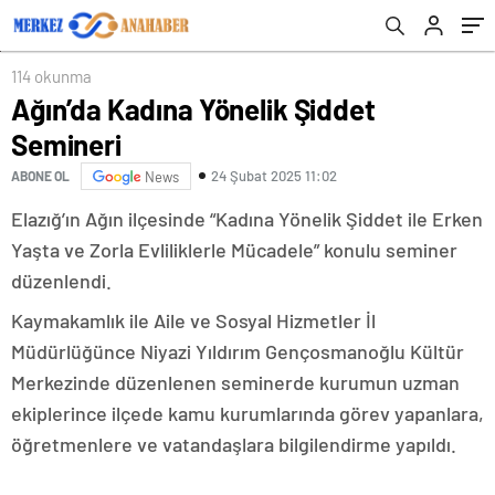
114 okunma
Ağın’da Kadına Yönelik Şiddet
Semineri
24 Şubat 2025 11:02
ABONE OL
News
Elazığ’ın Ağın ilçesinde “Kadına Yönelik Şiddet ile Erken
Yaşta ve Zorla Evliliklerle Mücadele” konulu seminer
düzenlendi.
Kaymakamlık ile Aile ve Sosyal Hizmetler İl
Müdürlüğünce Niyazi Yıldırım Gençosmanoğlu Kültür
Merkezinde düzenlenen seminerde kurumun uzman
ekiplerince ilçede kamu kurumlarında görev yapanlara,
öğretmenlere ve vatandaşlara bilgilendirme yapıldı.