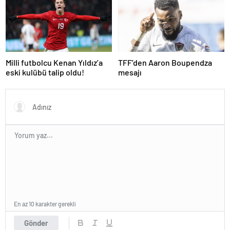
Real Madrid Arsenal Maçı Ne
Süper Lig’in eski gol kralı
Zaman, Saat Kaçta? İşte Maç
hayatını kaybetti!
Kadrosu
Milli futbolcu Kenan Yıldız’a
TFF’den Aaron Boupendza
eski kulübü talip oldu!
mesajı
En az 10 karakter gerekli
Gönder