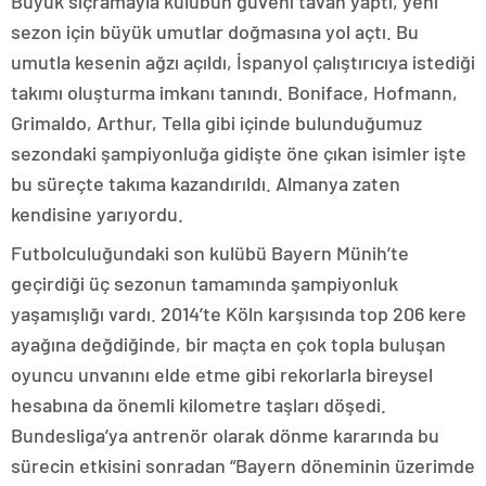
Büyük sıçramayla kulübün güveni tavan yaptı, yeni
sezon için büyük umutlar doğmasına yol açtı. Bu
umutla kesenin ağzı açıldı, İspanyol çalıştırıcıya istediği
takımı oluşturma imkanı tanındı. Boniface, Hofmann,
Grimaldo, Arthur, Tella gibi içinde bulunduğumuz
sezondaki şampiyonluğa gidişte öne çıkan isimler işte
bu süreçte takıma kazandırıldı. Almanya zaten
kendisine yarıyordu.
Futbolculuğundaki son kulübü Bayern Münih’te
geçirdiği üç sezonun tamamında şampiyonluk
yaşamışlığı vardı. 2014’te Köln karşısında top 206 kere
ayağına değdiğinde, bir maçta en çok topla buluşan
oyuncu unvanını elde etme gibi rekorlarla bireysel
hesabına da önemli kilometre taşları döşedi.
Bundesliga’ya antrenör olarak dönme kararında bu
sürecin etkisini sonradan “Bayern döneminin üzerimde