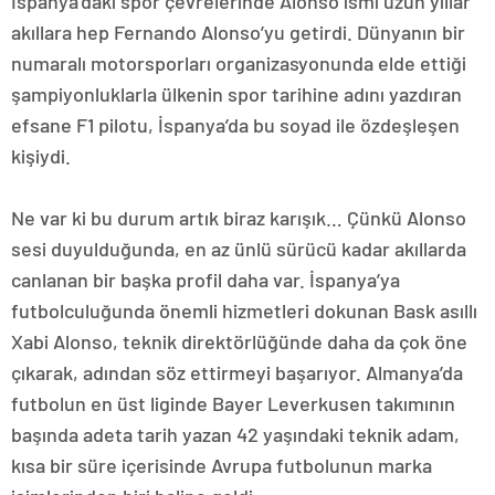
İspanya’daki spor çevrelerinde Alonso ismi uzun yıllar
akıllara hep Fernando Alonso’yu getirdi. Dünyanın bir
numaralı motorsporları organizasyonunda elde ettiği
şampiyonluklarla ülkenin spor tarihine adını yazdıran
efsane F1 pilotu, İspanya’da bu soyad ile özdeşleşen
kişiydi.
Ne var ki bu durum artık biraz karışık… Çünkü Alonso
sesi duyulduğunda, en az ünlü sürücü kadar akıllarda
canlanan bir başka profil daha var. İspanya’ya
futbolculuğunda önemli hizmetleri dokunan Bask asıllı
Xabi Alonso, teknik direktörlüğünde daha da çok öne
çıkarak, adından söz ettirmeyi başarıyor. Almanya’da
futbolun en üst liginde Bayer Leverkusen takımının
başında adeta tarih yazan 42 yaşındaki teknik adam,
kısa bir süre içerisinde Avrupa futbolunun marka