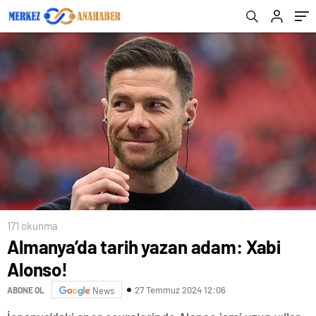
171 okunma
Almanya’da tarih yazan adam: Xabi
Alonso!
27 Temmuz 2024 12:06
ABONE OL
News