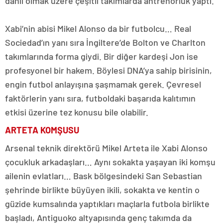
dahil olmak üzere çeşitli takımlarda antrenörlük yaptı.
Xabi’nin abisi Mikel Alonso da bir futbolcu… Real
Sociedad’ın yanı sıra İngiltere’de Bolton ve Charlton
takımlarında forma giydi. Bir diğer kardeşi Jon ise
profesyonel bir hakem. Böylesi DNA’ya sahip birisinin,
engin futbol anlayışına şaşmamak gerek. Çevresel
faktörlerin yanı sıra, futboldaki başarıda kalıtımın
etkisi üzerine tez konusu bile olabilir.
ARTETA KOMŞUSU
Arsenal teknik direktörü Mikel Arteta ile Xabi Alonso
çocukluk arkadaşları… Aynı sokakta yaşayan iki komşu
ailenin evlatları… Bask bölgesindeki San Sebastian
şehrinde birlikte büyüyen ikili, sokakta ve kentin o
güzide kumsalında yaptıkları maçlarla futbola birlikte
başladı, Antiguoko altyapısında genç takımda da