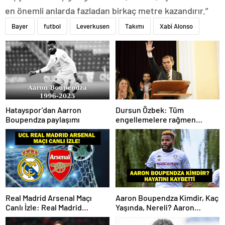
en önemli anlarda fazladan birkaç metre kazandırır.”
Bayer
futbol
Leverkusen
Takımı
Xabi Alonso
Hatayspor’dan Aarron
Dursun Özbek: Tüm
Boupendza paylaşımı
engellemelere rağmen
hedefimize ilerliyoruz
Real Madrid Arsenal Maçı
Aaron Boupendza Kimdir, Kaç
Canlı İzle: Real Madrid
Yaşında, Nereli? Aaron
Arsenal Maçı Hangi Kanalda?
Boupendza neden öldü?