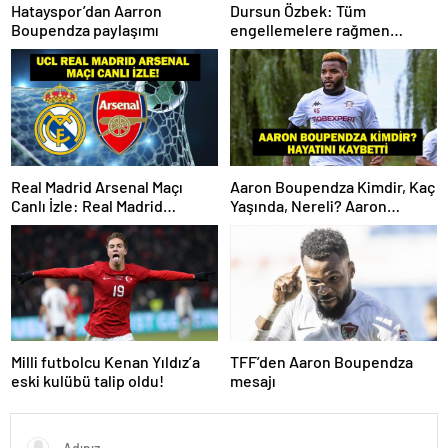
Hatayspor’dan Aarron
Dursun Özbek: Tüm
Boupendza paylaşımı
engellemelere rağmen
hedefimize ilerliyoruz
Real Madrid Arsenal Maçı
Aaron Boupendza Kimdir, Kaç
Canlı İzle: Real Madrid
Yaşında, Nereli? Aaron
Arsenal Maçı Hangi Kanalda?
Boupendza neden öldü?
Real Madrid Arsenal Maçı Ne
Süper Lig’in eski gol kralı
Zaman, Saat Kaçta? İşte Maç
hayatını kaybetti!
Kadrosu
Milli futbolcu Kenan Yıldız’a
TFF’den Aaron Boupendza
eski kulübü talip oldu!
mesajı