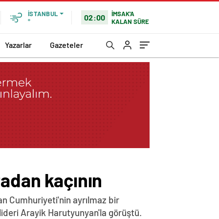
İMSAK'A
İSTANBUL
02:00
KALAN SÜRE
°
Yazarlar
Gazeteler
tadan kaçının
n Cumhuriyeti'nin ayrılmaz bir
lideri Arayik Harutyunyan'la görüştü.