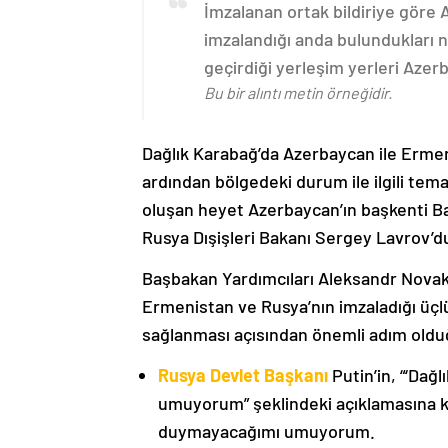
İmzalanan ortak bildiriye göre
imzalandığı anda bulundukları n
geçirdiği yerleşim yerleri Aze
Bu bir alıntı metin örneğidir.
Dağlık Karabağ’da Azerbaycan ile Erme
ardından bölgedeki durum ile ilgili t
oluşan heyet Azerbaycan’ın başkenti B
Rusya Dışişleri Bakanı Sergey Lavrov’d
Başbakan Yardımcıları Aleksandr Nova
Ermenistan ve Rusya’nın imzaladığı üçlü
sağlanması açısından önemli adım oldu
Rusya Devlet Başkanı
Putin’in, “‘Dağ
umuyorum” şeklindeki açıklamasına kat
duymayacağımı umuyorum.