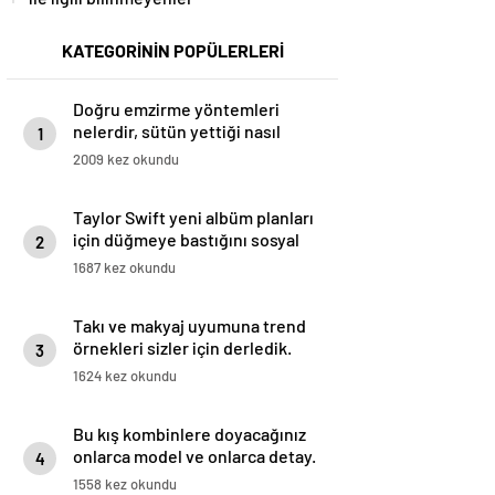
KATEGORİNİN POPÜLERLERİ
Doğru emzirme yöntemleri
nelerdir, sütün yettiği nasıl
1
anlaşılır?
2009 kez okundu
Taylor Swift yeni albüm planları
için düğmeye bastığını sosyal
2
medyadan duyurdu!
1687 kez okundu
Takı ve makyaj uyumuna trend
örnekleri sizler için derledik.
3
1624 kez okundu
Bu kış kombinlere doyacağınız
onlarca model ve onlarca detay.
4
1558 kez okundu