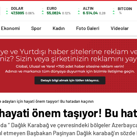
DOLAR
EURO
ALTIN
BITCOIN
47,5995
55,0824
6.514,04
%
0.06%
0.12%
0,28
Ekonomi
Spor
Kadın
Foto Galeri
Videolar
 adayları için hayati önem taşıyor! Bu hatadan kaçının
 hayati önem taşıyor! Bu ha
da “ Dağlık Karabağ ve çevresindeki bölgeler Azerbayca
abul etmeyen Başbakan Paşinyan Dağlık karabağ'ın sözde 