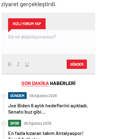
iyaret gerçekleştirdi.
HIZLI YORUM YAP
GÖNDER
SON DAKİKA
HABERLERİ
GÜNDEM
06 Ağustos 2026
Joe Biden 6 aylık hedeflerini açıkladı.
Senato buz gibi…
SPOR
06 Ağustos 2026
En fazla kızaran takım Antalyaspor!