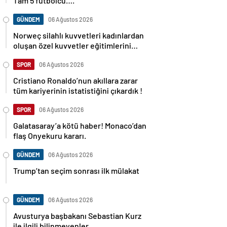
Tam 5 futbolcu….
GÜNDEM
06 Ağustos 2026
Norweç silahlı kuvvetleri kadınlardan
oluşan özel kuvvetler eğitimlerini
başlattı.
SPOR
06 Ağustos 2026
Cristiano Ronaldo’nun akıllara zarar
tüm kariyerinin istatistiğini çıkardık !
SPOR
06 Ağustos 2026
Galatasaray’a kötü haber! Monaco’dan
flaş Onyekuru kararı.
GÜNDEM
06 Ağustos 2026
Trump’tan seçim sonrası ilk mülakat
GÜNDEM
06 Ağustos 2026
Avusturya başbakanı Sebastian Kurz
ile ilgili bilinmeyenler