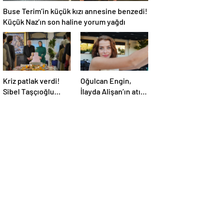
Buse Terim’in küçük kızı annesine benzedi!
Küçük Naz’ın son haline yorum yağdı
Kriz patlak verdi!
Oğulcan Engin,
Sibel Taşçıoğlu
İlayda Alişan’ın atış
senaristi takipten
talimi yaptığı anları
çıktı
paylaştı