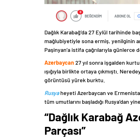
0
BEĞENDİM
ABONE OL
Dağlık Karabağ’da 27 Eylül tarihinde ba
mağlubiyetiyle sona ermiş, yenilginin 
Paşinyan’a istifa çağrılarıyla günlerce 
Azerbaycan
27 yıl sonra işgalden kurtu
ışığıyla birlikte ortaya çıkmıştı. Nere
görüntüsü yürek burktu.
Rusya
heyeti Azerbaycan ve Ermenistan
tüm umutlarını başladığı Rusya’dan yine
“Dağlık Karabağ Az
Parçası”