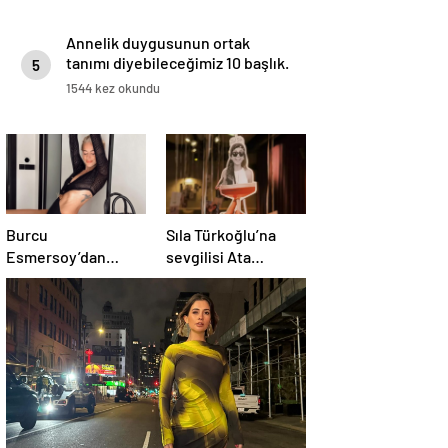
Annelik duygusunun ortak
tanımı diyebileceğimiz 10 başlık.
5
1544 kez okundu
Burcu
Sıla Türkoğlu’na
Esmersoy’dan
sevgilisi Ata
samimi açıklama:
Ayyıldız’dan
“Kusurlarımı
romantik doğum
seviyorum”
günü sürprizi