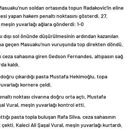
 Masuaku’nun soldan ortasında topun Radakovic’in eline
si yapan hakem penaltı noktasını gösterdi. 27.
meşin yuvarlağı ağlara gönderdi: 1-0
sı dışı sol önünde düşürülmesinin ardından kazanılan
ına geçen Masuaku’nun vuruşunda top direkten döndü.
ak ceza sahasına giren Gedson Fernandes, altıpasın sağ
da kaldı.
a doğru çıkardığı pasta Mustafa Hekimoğlu, topa
yuvarlağı kornere çeldi.
naltı noktası civarına doğru orta açtı. Mustafa
l Vural, meşin yuvarlağı kontrol etti.
ttığı pasta topla buluşan Rafa Silva, ceza sahasının
çekti. Kaleci Ali Şaşal Vural, meşin yuvarlağı kurtardı.