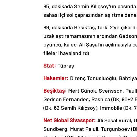
85. dakikada Semih Kılıçsoy’un pasınd
sahası içi sol çaprazından aşırtma dened
89. dakikada Beşiktaş, farkı 2’ye çıkard
uzaklaştıramamasının ardından Gedson 
oyuncu, kaleci Ali Şaşal’ın açılmasıyla 
fileleri havalandırdı.
Stat:
Tüpraş
Hakemler:
Direnç Tonusluoğlu, Bahtiyar
Beşiktaş:
Mert Günok, Svensson, Paulis
Gedson Fernandes, Rashica (Dk. 90+2 Em
(Dk. 62 Semih Kılıçsoy), Immobile (Dk.
Net Global Sivasspor:
Ali Şaşal Vural, 
Sundberg, Murat Paluli, Turgunboev (Dk