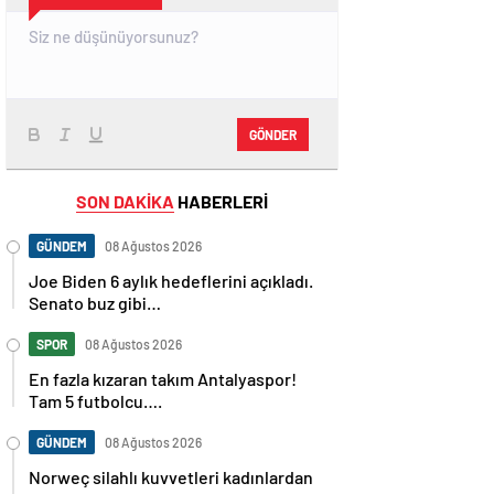
GÖNDER
SON DAKİKA
HABERLERİ
GÜNDEM
08 Ağustos 2026
Joe Biden 6 aylık hedeflerini açıkladı.
Senato buz gibi…
SPOR
08 Ağustos 2026
En fazla kızaran takım Antalyaspor!
Tam 5 futbolcu….
GÜNDEM
08 Ağustos 2026
Norweç silahlı kuvvetleri kadınlardan