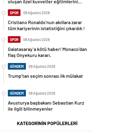
oluşan özel kuvvetler eğitimlerini
başlattı.
SPOR
08 Ağustos 2026
Cristiano Ronaldo’nun akıllara zarar
tüm kariyerinin istatistiğini çıkardık !
SPOR
08 Ağustos 2026
Galatasaray’a kötü haber! Monaco’dan
flaş Onyekuru kararı.
GÜNDEM
08 Ağustos 2026
Trump’tan seçim sonrası ilk mülakat
GÜNDEM
08 Ağustos 2026
Avusturya başbakanı Sebastian Kurz
ile ilgili bilinmeyenler
KATEGORİNİN POPÜLERLERİ