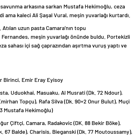
a savunma arkasına sarkan Mustafa Hekimoğlu, ceza
i ama kaleci Ali Şaşal Vural, meşin yuvarlağı kurtardı.
ı. Atılan uzun pasta Camara’nın topu
Fernandes, meşin yuvarlağı önünde buldu. Portekizli
ceza sahası içi sağ çaprazından aşırtma vuruş yaptı ve
 Birinci, Emir Eray Eyisoy
ta, Uduokhai, Masuaku, Al Musrati (Dk. 72 Ndour),
irhan Topçu), Rafa Silva (Dk. 90+2 Onur Bulut), Muçi
 73 Mustafa Hekimoğlu)
Uğur Çiftçi, Camara, Radakovic (DK. 88 Bekir Böke),
. 67 Balde), Charisis, Bieganski (Dk. 77 Moutoussamy),