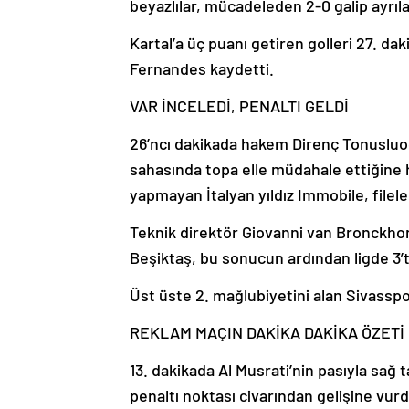
beyazlılar, mücadeleden 2-0 galip ayrıl
Kartal’a üç puanı getiren golleri 27. d
Fernandes kaydetti.
VAR İNCELEDİ, PENALTI GELDİ
26’ncı dakikada hakem Direnç Tonusluo
sahasında topa elle müdahale ettiğine 
yapmayan İtalyan yıldız Immobile, filele
Teknik direktör Giovanni van Bronckh
Beşiktaş, bu sonucun ardından ligde 3’te
Üst üste 2. mağlubiyetini alan Sivasspo
REKLAM
MAÇIN DAKİKA DAKİKA ÖZETİ İ
13. dakikada Al Musrati’nin pasıyla sağ
penaltı noktası civarından gelişine vurd