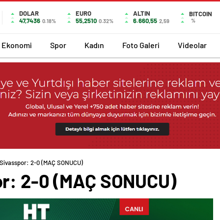
DOLAR
EURO
ALTIN
BITCOIN
47,7436
55,2510
6.660,55
%
0.18%
0.32%
2,59
Ekonomi
Spor
Kadın
Foto Galeri
Videolar
-Sivasspor: 2-0 (MAÇ SONUCU)
or: 2-0 (MAÇ SONUCU)