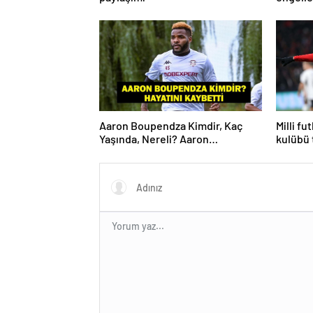
hedefim
Aaron Boupendza Kimdir, Kaç
Milli fu
Yaşında, Nereli? Aaron
kulübü 
Boupendza neden öldü? Süper
Lig’in eski gol kralı hayatını
kaybetti!