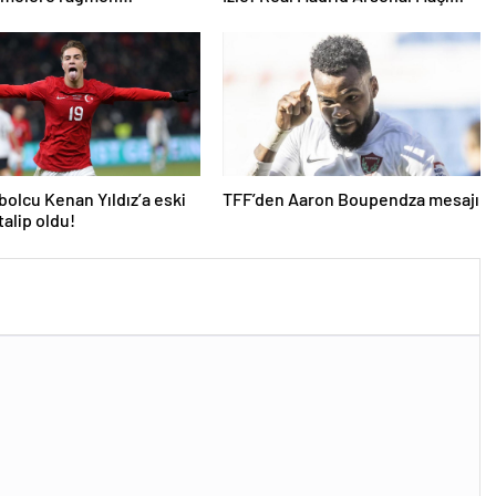
ize ilerliyoruz
Hangi Kanalda? Real Madrid
Arsenal Maçı Ne Zaman, Saat
Kaçta? İşte Maç Kadrosu
tbolcu Kenan Yıldız’a eski
TFF’den Aaron Boupendza mesajı
talip oldu!