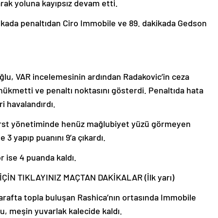
arak yoluna kayıpsız devam etti.
akikada penaltıdan Ciro Immobile ve 89. dakikada Gedson
ğlu, VAR incelemesinin ardından Radakovic’in ceza
hükmetti ve penaltı noktasını gösterdi. Penaltıda hata
ri havalandırdı.
orst yönetiminde henüz mağlubiyet yüzü görmeyen
 3 yapıp puanını 9’a çıkardı.
r ise 4 puanda kaldı.
ÇİN TIKLAYINIZ MAÇTAN DAKİKALAR (İlk yarı)
 tarafta topla buluşan Rashica’nın ortasında Immobile
u, meşin yuvarlak kalecide kaldı.