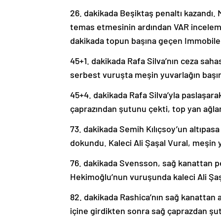
26. dakikada Beşiktaş penaltı kazandı.
temas etmesinin ardından VAR inceleme
dakikada topun başına geçen Immobile 
45+1. dakikada Rafa Silva’nın ceza saha
serbest vuruşta meşin yuvarlağın baş
45+4. dakikada Rafa Silva’yla paslaşar
çaprazından şutunu çekti, top yan ağlar
73. dakikada Semih Kılıçsoy’un altıpas
dokundu. Kaleci Ali Şaşal Vural, meşin 
76. dakikada Svensson, sağ kanattan pe
Hekimoğlu’nun vuruşunda kaleci Ali Şaşa
82. dakikada Rashica’nın sağ kanattan a
içine girdikten sonra sağ çaprazdan şut 