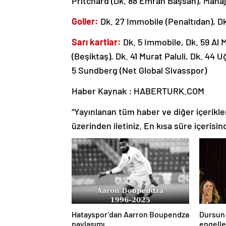
Pritchard (Dk. 88 Emrah Başsan), Manaj
Goller:
Dk. 27 Immobile (Penaltıdan), D
Sarı kartlar:
Dk. 5 Immobile, Dk. 59 Al 
(Beşiktaş), Dk. 41 Murat Paluli, Dk. 44 U
5 Sundberg (Net Global Sivasspor)
Haber Kaynak : HABERTURK.COM
“Yayınlanan tüm haber ve diğer içerikler i
üzerinden iletiniz. En kısa süre içerisin
Hatayspor’dan Aarron Boupendza
Dursun
paylaşımı
engell