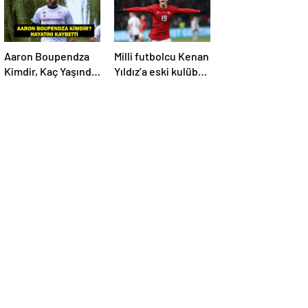
İşte Maç Kadrosu
Aaron Boupendza
Milli futbolcu Kenan
Kimdir, Kaç Yaşında,
Yıldız’a eski kulübü
Nereli? Aaron
talip oldu!
Boupendza neden
öldü? Süper Lig’in
eski gol kralı
hayatını kaybetti!