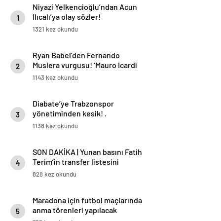
Niyazi Yelkencioğlu’ndan Acun
Ilıcalı’ya olay sözler!
1
1321 kez okundu
Ryan Babel’den Fernando
Muslera vurgusu! ‘Mauro Icardi
2
her zaman gol atmak ister’
1143 kez okundu
Diabate’ye Trabzonspor
yönetiminden kesik! .
3
1138 kez okundu
SON DAKİKA | Yunan basını Fatih
Terim’in transfer listesini
4
duyurdu! Galatasaray detayı
828 kez okundu
Maradona için futbol maçlarında
anma törenleri yapılacak
5