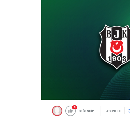
0
BEĞENDİM
ABONE OL