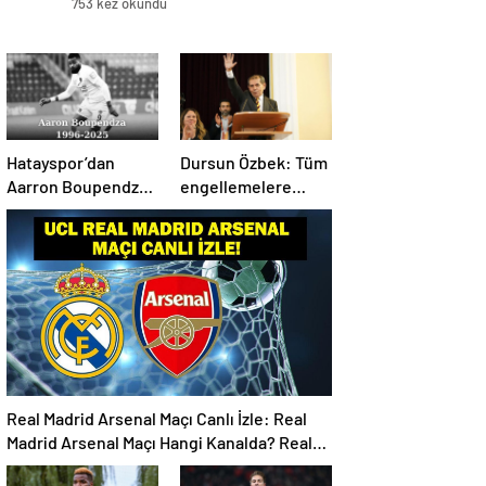
753 kez okundu
Hatayspor’dan
Dursun Özbek: Tüm
Aarron Boupendza
engellemelere
paylaşımı
rağmen hedefimize
ilerliyoruz
Real Madrid Arsenal Maçı Canlı İzle: Real
Madrid Arsenal Maçı Hangi Kanalda? Real
Madrid Arsenal Maçı Ne Zaman, Saat Kaçta?