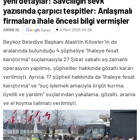
yeni detaylar! Savcılığın sevk
yazısında çarpıcı tespitler: Anlaşmalı
firmalara ihale öncesi bilgi vermişler
6 Mart 2025 04:06
ABONE OL
News
Beykoz Belediye Başkanı Alaattin Köseler’in de
aralarında bulunduğu 4 şüpheliye “ihaleye fesat
karıştırma” suçlamasıyla 27 Şıbat sabahı eş zamanlı
operasyon yapılmış, şüpheliler hakkında gözaltı kararı
verilmişti. Ayrıca, 17 şüpheli hakkında da “ihaleye fesat
karıştırma” ve “suç işlemek amacıyla örgüt kurma,
üyelik ve yardım” suçlarından yakalama, gözaltı, arama
ve el koyma talimatı verilmişti.