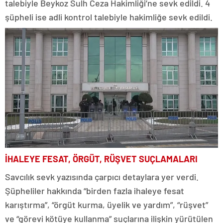
talebiyle Beykoz Sulh Ceza Hakimliği’ne sevk edildi. 4
şüpheli ise adli kontrol talebiyle hakimliğe sevk edildi.
İHALEYE FESAT, ÖRGÜT, RÜŞVET SUÇLAMALARI
Savcılık sevk yazısında çarpıcı detaylara yer verdi.
Şüpheliler hakkında “birden fazla ihaleye fesat
karıştırma”, “örgüt kurma, üyelik ve yardım”, “rüşvet”
ve “görevi kötüye kullanma” suçlarına ilişkin yürütülen