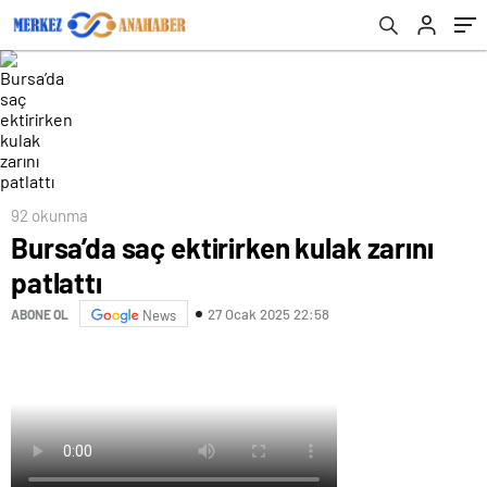
92 okunma
Bursa’da saç ektirirken kulak zarını
patlattı
27 Ocak 2025 22:58
ABONE OL
News