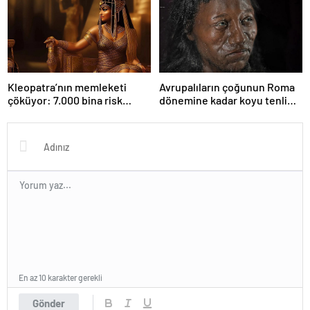
Kleopatra’nın memleketi
Avrupalıların çoğunun Roma
çöküyor: 7.000 bina risk
dönemine kadar koyu tenli
altında
olduğu ortaya çıktı
En az 10 karakter gerekli
Gönder