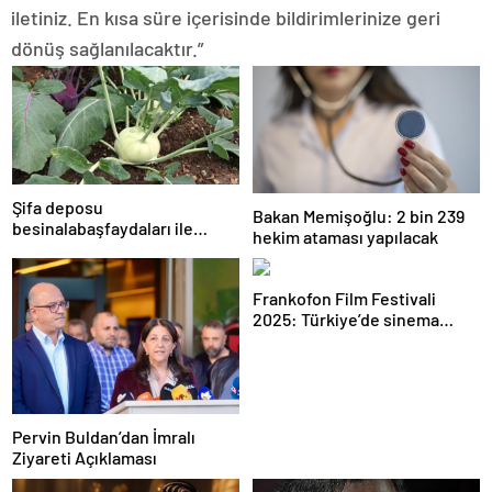
iletiniz. En kısa süre içerisinde bildirimlerinize geri
dönüş sağlanılacaktır.”
Şifa deposu
Bakan Memişoğlu: 2 bin 239
besinalabaşfaydaları ile
hekim ataması yapılacak
şaşırtıyor! İşte kanserden
koruyan mucize besin
alabaş…
Frankofon Film Festivali
2025: Türkiye’de sinema
kutlaması başlıyor
Pervin Buldan’dan İmralı
Ziyareti Açıklaması