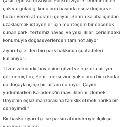
Çakırtepe Sami Soysal Parkı’nı ziyaret edenlerin en
çok vurguladığı konuların başında eşsiz doğası ve
huzur veren atmosferi geliyor. Şehrin kalabalığından
uzaklaşmak isteyenler için muhteşem bir seçenek
sunan park, tertemiz havası ve yeşillikler içerisindeki
konumuyla doğaseverlerden tam not alıyor.
Ziyaretçilerden biri park hakkında şu ifadeleri
kullanıyor:
"Uzun zamandır böylesine güzel ve huzurlu bir yer
görmemiştim. Şehir merkezine yakın ama bir o kadar
da doğayla iç içe bir ortam sunuyor. Çayımı
yudumlarken Karadeniz’in maviliklerini izlemek,
Ünye’nin eşsiz manzarasına tanıklık etmek harika bir
deneyimdi."
Bir başka ziyaretçi ise parkın atmosferiyle ilgili şu
yorumu yapıyor: