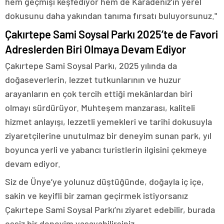
hem geçmişi keşfediyor hem de Karadeniz’in yerel
dokusunu daha yakından tanıma fırsatı buluyorsunuz."
Çakırtepe Sami Soysal Parkı 2025’te de Favori
Adreslerden Biri Olmaya Devam Ediyor
Çakırtepe Sami Soysal Parkı, 2025 yılında da
doğaseverlerin, lezzet tutkunlarının ve huzur
arayanların en çok tercih ettiği mekânlardan biri
olmayı sürdürüyor. Muhteşem manzarası, kaliteli
hizmet anlayışı, lezzetli yemekleri ve tarihi dokusuyla
ziyaretçilerine unutulmaz bir deneyim sunan park, yıl
boyunca yerli ve yabancı turistlerin ilgisini çekmeye
devam ediyor.
Siz de Ünye’ye yolunuz düştüğünde, doğayla iç içe,
sakin ve keyifli bir zaman geçirmek istiyorsanız
Çakırtepe Sami Soysal Parkı’nı ziyaret edebilir, burada
eşsiz bir deneyim yaşayabilirsiniz.