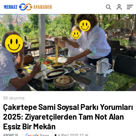
Mekân
98 okunma
Çakırtepe Sami Soysal Parkı Yorumları
2025: Ziyaretçilerden Tam Not Alan
Eşsiz Bir Mekân
4 Mart 2025 22:41
ABONE OL
News