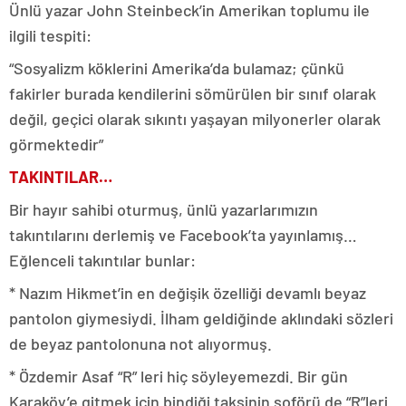
Ünlü yazar John Steinbeck’in Amerikan toplumu ile
ilgili tespiti:
“Sosyalizm köklerini Amerika’da bulamaz; çünkü
fakirler burada kendilerini sömürülen bir sınıf olarak
değil, geçici olarak sıkıntı yaşayan milyonerler olarak
görmektedir”
TAKINTILAR…
Bir hayır sahibi oturmuş, ünlü yazarlarımızın
takıntılarını derlemiş ve Facebook’ta yayınlamış…
Eğlenceli takıntılar bunlar:
* Nazım Hikmet’in en değişik özelliği devamlı beyaz
pantolon giymesiydi. İlham geldiğinde aklındaki sözleri
de beyaz pantolonuna not alıyormuş.
* Özdemir Asaf “R” leri hiç söyleyemezdi. Bir gün
Karaköy’e gitmek için bindiği taksinin şoförü de “R”leri