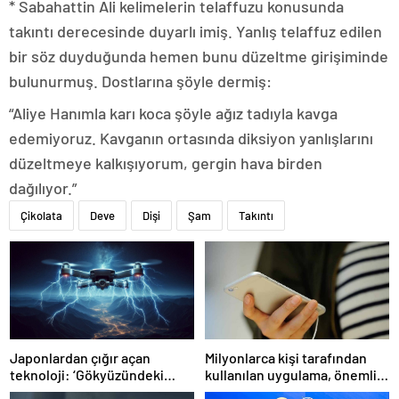
* Sabahattin Ali kelimelerin telaffuzu konusunda
takıntı derecesinde duyarlı imiş. Yanlış telaffuz edilen
bir söz duyduğunda hemen bunu düzeltme girişiminde
bulunurmuş. Dostlarına şöyle dermiş:
“Aliye Hanımla karı koca şöyle ağız tadıyla kavga
edemiyoruz. Kavganın ortasında diksiyon yanlışlarını
düzeltmeye kalkışıyorum, gergin hava birden
dağılıyor.”
Çikolata
Deve
Dişi
Şam
Takıntı
Japonlardan çığır açan
Milyonlarca kişi tarafından
teknoloji: ‘Gökyüzündeki
kullanılan uygulama, önemli
paratoner’
bir özelliğini kapatıyor