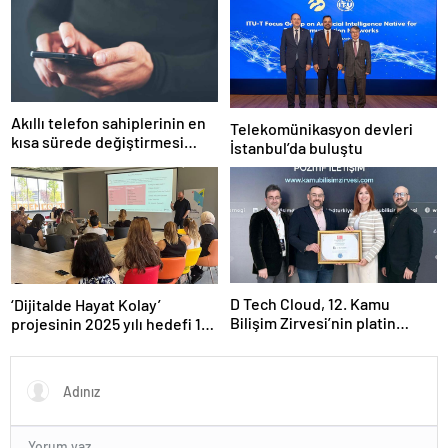
Akıllı telefon sahiplerinin en
Telekomünikasyon devleri
kısa sürede değiştirmesi
İstanbul’da buluştu
gereken 6 ayar
D Tech Cloud, 12. Kamu
‘Dijitalde Hayat Kolay’
Bilişim Zirvesi’nin platin
projesinin 2025 yılı hedefi 15
sponsoru olarak dijital
bin girişimci kadın
geleceğe yön verdi