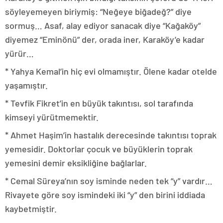
söyleyemeyen biriymiş: “Neğeye biğadeğ?” diye
sormuş… Asaf, alay ediyor sanacak diye “Kağaköy”
diyemez “Eminönü” der, orada iner, Karaköy’e kadar
yürür…
* Yahya Kemal’in hiç evi olmamıştır. Ölene kadar otelde
yaşamıştır.
* Tevfik Fikret’in en büyük takıntısı, sol tarafında
kimseyi yürütmemektir.
* Ahmet Haşim’in hastalık derecesinde takıntısı toprak
yemesidir. Doktorlar çocuk ve büyüklerin toprak
yemesini demir eksikliğine bağlarlar.
* Cemal Süreya’nın soy isminde neden tek “y” vardır…
Rivayete göre soy ismindeki iki “y” den birini iddiada
kaybetmiştir.