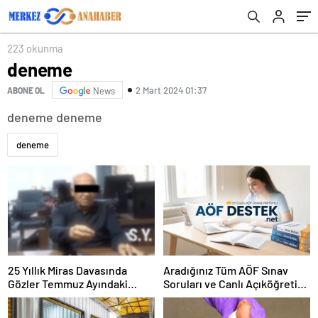
223 okunma
deneme
2 Mart 2024 01:37
ABONE OL
News
deneme deneme
deneme
25 Yıllık Miras Davasında
Aradığınız Tüm AÖF Sınav
Gözler Temmuz Ayındaki
Soruları ve Canlı Açıköğretim
Karar Duruşmasına Çevrildi
Forumu Burada