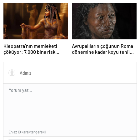
Kleopatra’nın memleketi
Avrupalıların çoğunun Roma
çöküyor: 7.000 bina risk
dönemine kadar koyu tenli
altında
olduğu ortaya çıktı
En az 10 karakter gerekli