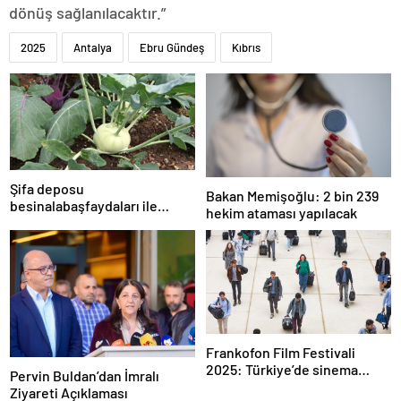
dönüş sağlanılacaktır.”
2025
Antalya
Ebru Gündeş
Kıbrıs
Şifa deposu
Bakan Memişoğlu: 2 bin 239
besinalabaşfaydaları ile
hekim ataması yapılacak
şaşırtıyor! İşte kanserden
koruyan mucize besin
alabaş…
Frankofon Film Festivali
2025: Türkiye’de sinema
Pervin Buldan’dan İmralı
kutlaması başlıyor
Ziyareti Açıklaması