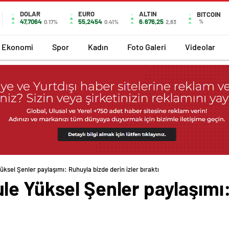
DOLAR
EURO
ALTIN
BITCOIN
47,7064
55,2454
6.676,25
%
0.17%
0.41%
2,83
Ekonomi
Spor
Kadın
Foto Galeri
Videolar
ksel Şenler paylaşımı: Ruhuyla bizde derin izler bıraktı
le Yüksel Şenler paylaşımı