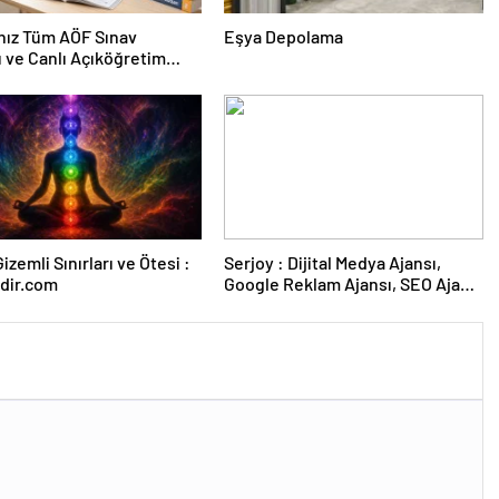
nız Tüm AÖF Sınav
Eşya Depolama
ı ve Canlı Açıköğretim
 Burada
izemli Sınırları ve Ötesi :
Serjoy : Dijital Medya Ajansı,
dir.com
Google Reklam Ajansı, SEO Ajansı
ve Web Tasarım Ajansı