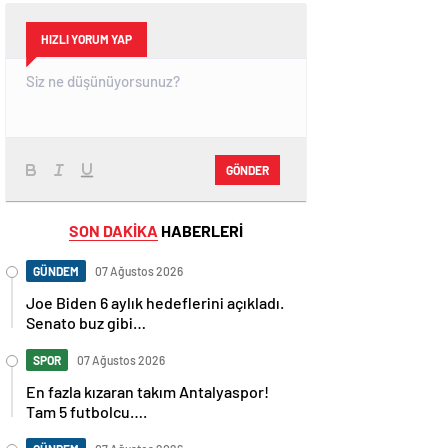
HIZLI YORUM YAP
GÖNDER
SON DAKİKA
HABERLERİ
GÜNDEM
07 Ağustos 2026
Joe Biden 6 aylık hedeflerini açıkladı.
Senato buz gibi…
SPOR
07 Ağustos 2026
En fazla kızaran takım Antalyaspor!
Tam 5 futbolcu….