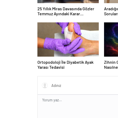
25 Yıllık Miras Davasında Gözler
Aradığı
Temmuz Ayındaki Karar
Sorular
Duruşmasına Çevrildi
Forumu
Ortopodoloji İle Diyabetik Ayak
Zihnin G
Yarası Tedavisi
Nasılne