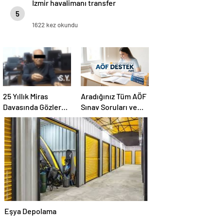
İzmir havalimanı transfer
5
1622 kez okundu
25 Yıllık Miras
Aradığınız Tüm AÖF
Davasında Gözler
Sınav Soruları ve
Temmuz Ayındaki
Canlı Açıköğretim
Karar Duruşmasına
Forumu Burada
Çevrildi
Eşya Depolama