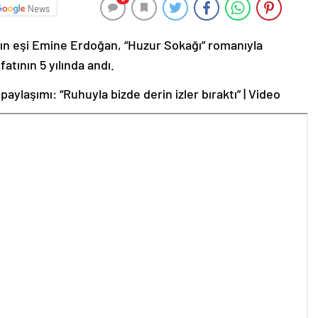
News
n eşi Emine Erdoğan, “Huzur Sokağı” romanıyla
atının 5 yılında andı.
ylaşımı: “Ruhuyla bizde derin izler bıraktı” | Video