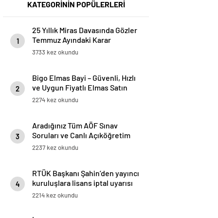
KATEGORİNİN POPÜLERLERİ
25 Yıllık Miras Davasında Gözler
Temmuz Ayındaki Karar
1
Duruşmasına Çevrildi
3733 kez okundu
Bigo Elmas Bayi – Güvenli, Hızlı
ve Uygun Fiyatlı Elmas Satın
2
Almanın Yeni Adresi
2274 kez okundu
Aradığınız Tüm AÖF Sınav
Soruları ve Canlı Açıköğretim
3
Forumu Burada
2237 kez okundu
RTÜK Başkanı Şahin’den yayıncı
kuruluşlara lisans iptal uyarısı
4
2214 kez okundu