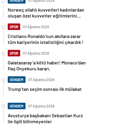
GÜNDEM
07 Ağustos 2026
Norweç silahlı kuvvetleri kadınlardan
oluşan özel kuvvetler eğitimlerini
başlattı.
SPOR
07 Ağustos 2026
Cristiano Ronaldo’nun akıllara zarar
tüm kariyerinin istatistiğini çıkardık !
SPOR
07 Ağustos 2026
Galatasaray’a kötü haber! Monaco’dan
flaş Onyekuru kararı.
GÜNDEM
07 Ağustos 2026
Trump’tan seçim sonrası ilk mülakat
GÜNDEM
07 Ağustos 2026
Avusturya başbakanı Sebastian Kurz
ile ilgili bilinmeyenler