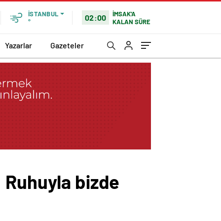
İMSAK'A
İSTANBUL
02:00
KALAN SÜRE
°
Yazarlar
Gazeteler
: Ruhuyla bizde