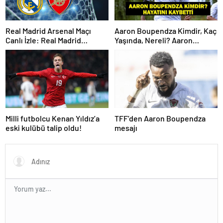
Real Madrid Arsenal Maçı
Aaron Boupendza Kimdir, Kaç
Canlı İzle: Real Madrid
Yaşında, Nereli? Aaron
Arsenal Maçı Hangi Kanalda?
Boupendza neden öldü?
Real Madrid Arsenal Maçı Ne
Süper Lig’in eski gol kralı
Zaman, Saat Kaçta? İşte Maç
hayatını kaybetti!
Kadrosu
Milli futbolcu Kenan Yıldız’a
TFF’den Aaron Boupendza
eski kulübü talip oldu!
mesajı