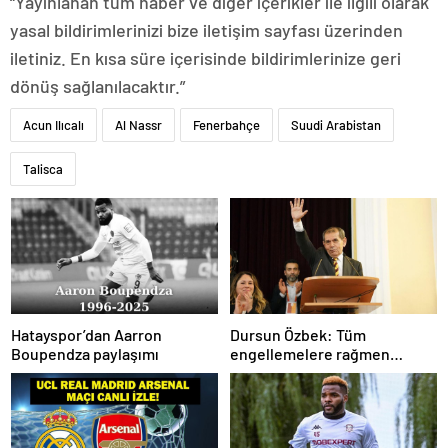
“Yayınlanan tüm haber ve diğer içerikler ile ilgili olarak
yasal bildirimlerinizi bize iletişim sayfası üzerinden
iletiniz. En kısa süre içerisinde bildirimlerinize geri
dönüş sağlanılacaktır.”
Acun Ilıcalı
Al Nassr
Fenerbahçe
Suudi Arabistan
Talisca
Hatayspor’dan Aarron
Dursun Özbek: Tüm
Boupendza paylaşımı
engellemelere rağmen
hedefimize ilerliyoruz