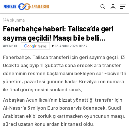
144 okunma
Fenerbahçe haberi: Talisca’da geri
sayıma geçildi! Maaşı bile belli…
18 Aralık 2024 10:37
ABONE OL
News
Fenerbahçe, Talisca transferi için geri sayıma geçti. 13
Ocak’ta başlayıp 11 Şubat’ta sona erecek ara transfer
döneminin resmen başlamasını bekleyen sarı-lacivertli
yönetim, pazartesi gününe kadar Brezilyalı on numara
ile final görüşmesini sonlandıracak.
Asbaşkan Acun Ilıcalı’nın bizzat yönettiği transfer için
Al-Nassr’a 5 milyon Euro bonservis ödenecek. Suudi
Arabistan ekibi zorluk çıkartmazken oyuncunun maaşı,
süreci uzatan konulardan bir tanesi oldu.