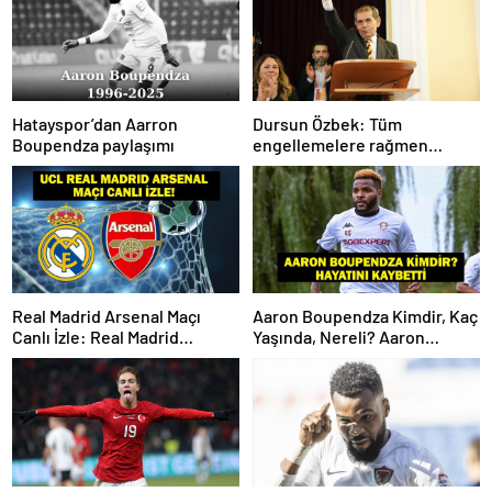
Hatayspor’dan Aarron
Dursun Özbek: Tüm
Boupendza paylaşımı
engellemelere rağmen
hedefimize ilerliyoruz
Real Madrid Arsenal Maçı
Aaron Boupendza Kimdir, Kaç
Canlı İzle: Real Madrid
Yaşında, Nereli? Aaron
Arsenal Maçı Hangi Kanalda?
Boupendza neden öldü?
Real Madrid Arsenal Maçı Ne
Süper Lig’in eski gol kralı
Zaman, Saat Kaçta? İşte Maç
hayatını kaybetti!
Kadrosu