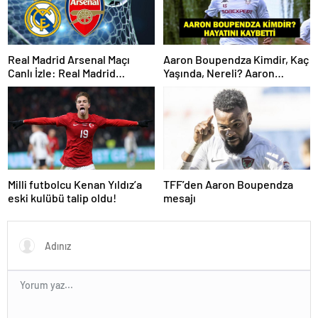
Real Madrid Arsenal Maçı
Aaron Boupendza Kimdir, Kaç
Canlı İzle: Real Madrid
Yaşında, Nereli? Aaron
Arsenal Maçı Hangi Kanalda?
Boupendza neden öldü?
Real Madrid Arsenal Maçı Ne
Süper Lig’in eski gol kralı
Zaman, Saat Kaçta? İşte Maç
hayatını kaybetti!
Kadrosu
Milli futbolcu Kenan Yıldız’a
TFF’den Aaron Boupendza
eski kulübü talip oldu!
mesajı