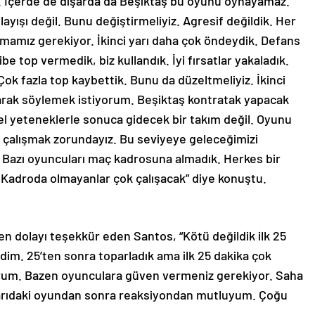
 İçerde de dışarda da Beşiktaş bu oyunu oynayamaz.
ayışı değil. Bunu değiştirmeliyiz. Agresif değildik. Her
mamız gerekiyor. İkinci yarı daha çok öndeydik. Defans
be top vermedik, biz kullandık. İyi fırsatlar yakaladık.
. Çok fazla top kaybettik. Bunu da düzeltmeliyiz. İkinci
larak söylemek istiyorum. Beşiktaş kontratak yapacak
ysel yeteneklerle sonuca gidecek bir takım değil. Oyunu
çalışmak zorundayız. Bu seviyeye geleceğimizi
. Bazı oyuncuları maç kadrosuna almadık. Herkes bir
k. Kadroda olmayanlar çok çalışacak” diye konuştu.
en dolayı teşekkür eden Santos, “Kötü değildik ilk 25
dim. 25’ten sonra toparladık ama ilk 25 dakika çok
orum. Bazen oyunculara güven vermeniz gerekiyor. Saha
yarıdaki oyundan sonra reaksiyondan mutluyum. Çoğu