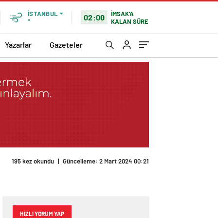
İMSAK'A
İSTANBUL
02:00
KALAN SÜRE
°
Yazarlar
Gazeteler
HIZLI YORUM YAP