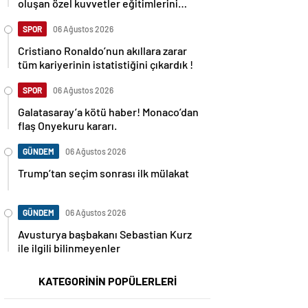
oluşan özel kuvvetler eğitimlerini
başlattı.
SPOR
06 Ağustos 2026
Cristiano Ronaldo’nun akıllara zarar
tüm kariyerinin istatistiğini çıkardık !
SPOR
06 Ağustos 2026
Galatasaray’a kötü haber! Monaco’dan
flaş Onyekuru kararı.
GÜNDEM
06 Ağustos 2026
Trump’tan seçim sonrası ilk mülakat
GÜNDEM
06 Ağustos 2026
Avusturya başbakanı Sebastian Kurz
ile ilgili bilinmeyenler
KATEGORİNİN POPÜLERLERİ