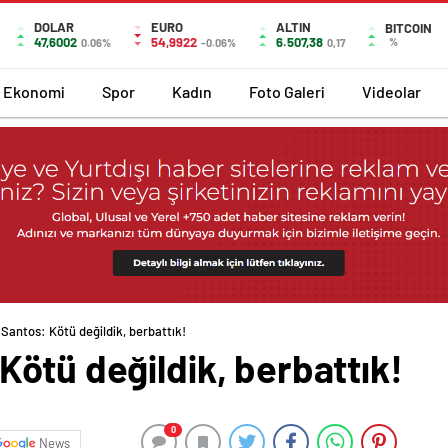
DOLAR
EURO
ALTIN
BITCOIN
47,6002
54,9922
6.507,38
%
0.06%
-0.06%
0,17
Ekonomi
Spor
Kadın
Foto Galeri
Videolar
Santos: Kötü değildik, berbattık!
ötü değildik, berbattık!
0
News