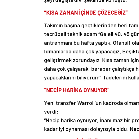
“KISA ZAMAN İÇİNDE ÇÖZECEĞİZ”
Takımın başına geçtiklerinden beri tam ta
tecrübeli teknik adam “Geleli 40, 45 gün
antrenmanı bu hafta yaptık. Ofansif ol
İdmanlarda daha çok yapacağız. Beşikt
geliştirmek zorundayız. Kısa zaman iç
daha çok çalışarak, beraber çalıştıkça 
yapacaklarını biliyorum” ifadelerini kull
“NECİP HARİKA OYNUYOR”
Yeni transfer Warroll’un kadroda olmama
verdi:
“Necip harika oynuyor. İnanılmaz bir pr
kadar iyi oynaması dolayısıyla oldu. Nec