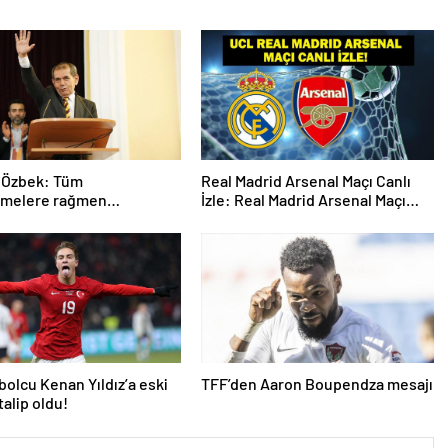
 Özbek: Tüm
Real Madrid Arsenal Maçı Canlı
emelere rağmen
İzle: Real Madrid Arsenal Maçı
ize ilerliyoruz
Hangi Kanalda? Real Madrid
Arsenal Maçı Ne Zaman, Saat
Kaçta? İşte Maç Kadrosu
tbolcu Kenan Yıldız’a eski
TFF’den Aaron Boupendza mesajı
talip oldu!