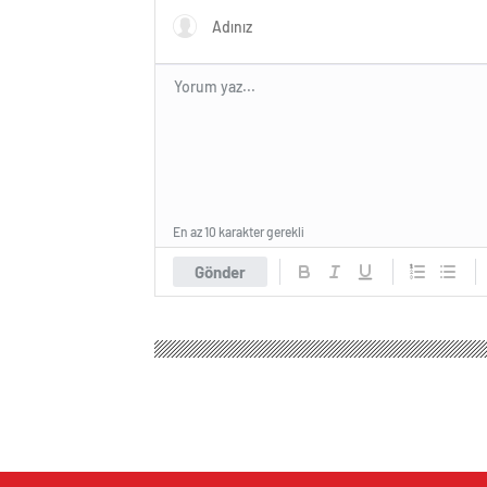
kaybetti!
En az 10 karakter gerekli
Gönder
Merkez Ana Haber
Spor
Basketbol
Beşiktaş, 
Beşiktaş, Konyaspor