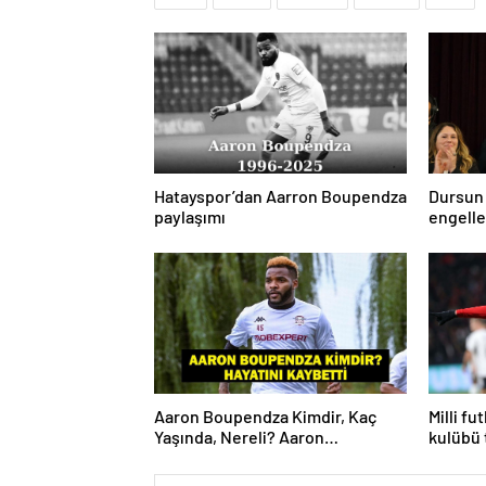
Hatayspor’dan Aarron Boupendza
Dursun
paylaşımı
engell
hedefim
Aaron Boupendza Kimdir, Kaç
Milli fu
Yaşında, Nereli? Aaron
kulübü 
Boupendza neden öldü? Süper
Lig’in eski gol kralı hayatını