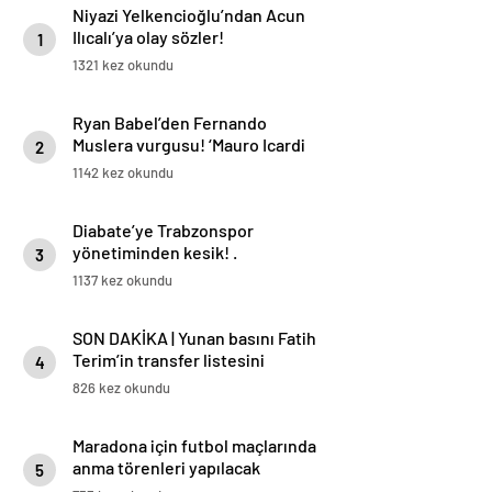
Niyazi Yelkencioğlu’ndan Acun
Ilıcalı’ya olay sözler!
1
1321 kez okundu
Ryan Babel’den Fernando
Muslera vurgusu! ‘Mauro Icardi
2
her zaman gol atmak ister’
1142 kez okundu
Diabate’ye Trabzonspor
yönetiminden kesik! .
3
1137 kez okundu
SON DAKİKA | Yunan basını Fatih
Terim’in transfer listesini
4
duyurdu! Galatasaray detayı
826 kez okundu
Maradona için futbol maçlarında
anma törenleri yapılacak
5