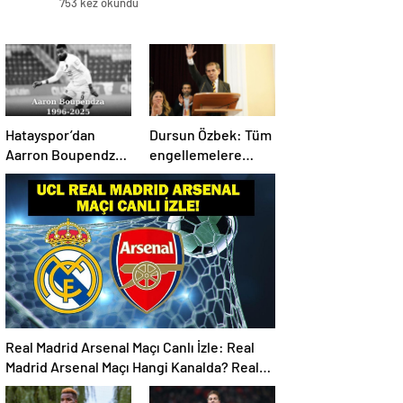
753 kez okundu
Hatayspor’dan
Dursun Özbek: Tüm
Aarron Boupendza
engellemelere
paylaşımı
rağmen hedefimize
ilerliyoruz
Real Madrid Arsenal Maçı Canlı İzle: Real
Madrid Arsenal Maçı Hangi Kanalda? Real
Madrid Arsenal Maçı Ne Zaman, Saat Kaçta?