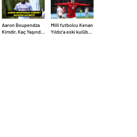
İşte Maç Kadrosu
Aaron Boupendza
Milli futbolcu Kenan
Kimdir, Kaç Yaşında,
Yıldız’a eski kulübü
Nereli? Aaron
talip oldu!
Boupendza neden
öldü? Süper Lig’in
eski gol kralı
hayatını kaybetti!