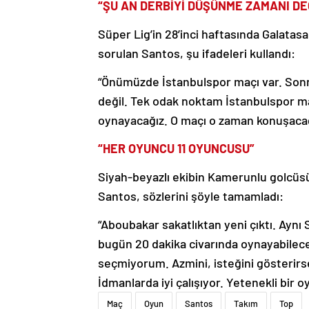
“ŞU AN DERBİYİ DÜŞÜNME ZAMANI DE
Süper Lig’in 28’inci haftasında Galatas
sorulan Santos, şu ifadeleri kullandı:
“Önümüzde İstanbulspor maçı var. Sonr
değil. Tek odak noktam İstanbulspor m
oynayacağız. O maçı o zaman konuşacağ
“HER OYUNCU 11 OYUNCUSU”
Siyah-beyazlı ekibin Kamerunlu golcüsü
Santos, sözlerini şöyle tamamladı:
“Aboubakar sakatlıktan yeni çıktı. Aynı 
bugün 20 dakika civarında oynayabilece
seçmiyorum. Azmini, isteğini gösterirs
İdmanlarda iyi çalışıyor. Yetenekli bir o
Maç
Oyun
Santos
Takım
Top