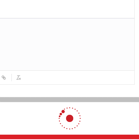
Konyaspor’u ikinci yarıda yıktı!
’u ikinci yarıda yıktı!