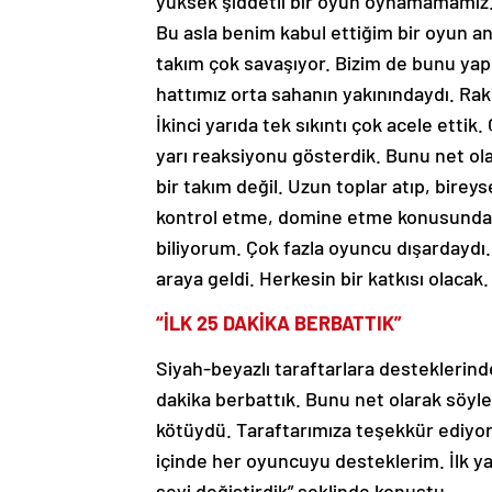
yüksek şiddetli bir oyun oynamamamız.
Bu asla benim kabul ettiğim bir oyun anl
takım çok savaşıyor. Bizim de bunu yap
hattımız orta sahanın yakınındaydı. Raki
İkinci yarıda tek sıkıntı çok acele ettik
yarı reaksiyonu gösterdik. Bunu net o
bir takım değil. Uzun toplar atıp, bire
kontrol etme, domine etme konusunda 
biliyorum. Çok fazla oyuncu dışardaydı
araya geldi. Herkesin bir katkısı olaca
“İLK 25 DAKİKA BERBATTIK”
Siyah-beyazlı taraftarlara desteklerind
dakika berbattık. Bunu net olarak söyle
kötüydü. Taraftarımıza teşekkür ediy
içinde her oyuncuyu desteklerim. İlk 
şeyi değiştirdik” şeklinde konuştu.