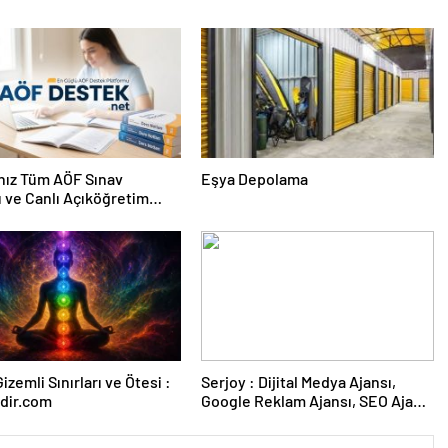
nız Tüm AÖF Sınav
Eşya Depolama
ı ve Canlı Açıköğretim
 Burada
izemli Sınırları ve Ötesi :
Serjoy : Dijital Medya Ajansı,
dir.com
Google Reklam Ajansı, SEO Ajansı
ve Web Tasarım Ajansı