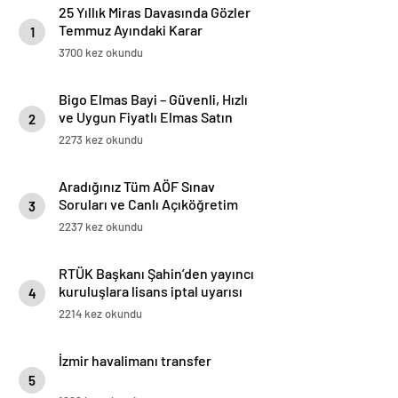
25 Yıllık Miras Davasında Gözler
Temmuz Ayındaki Karar
1
Duruşmasına Çevrildi
3700 kez okundu
Bigo Elmas Bayi – Güvenli, Hızlı
ve Uygun Fiyatlı Elmas Satın
2
Almanın Yeni Adresi
2273 kez okundu
Aradığınız Tüm AÖF Sınav
Soruları ve Canlı Açıköğretim
3
Forumu Burada
2237 kez okundu
RTÜK Başkanı Şahin’den yayıncı
kuruluşlara lisans iptal uyarısı
4
2214 kez okundu
İzmir havalimanı transfer
5