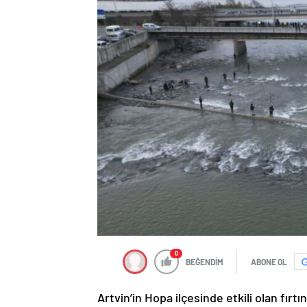
0
BEĞENDİM
ABONE OL
Artvin’in Hopa ilçesinde etkili olan fırt