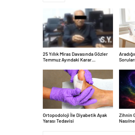
25 Yıllık Miras Davasında Gözler
Aradığı
Temmuz Ayındaki Karar
Sorular
Duruşmasına Çevrildi
Forumu
Ortopodoloji İle Diyabetik Ayak
Zihnin G
Yarası Tedavisi
Nasılne