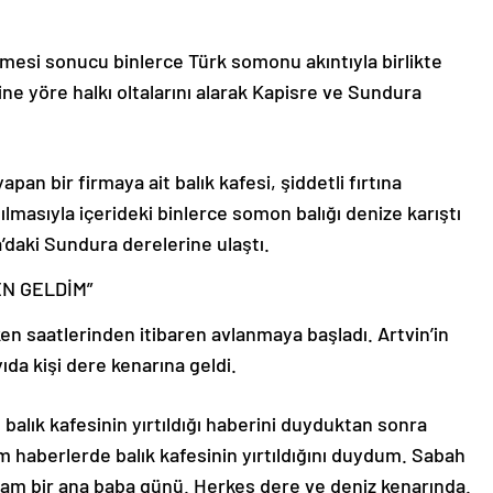
rmesi sonucu binlerce Türk somonu akıntıyla birlikte
ine yöre halkı oltalarını alarak Kapisre ve Sundura
an bir firmaya ait balık kafesi, şiddetli fırtına
ılmasıyla içerideki binlerce somon balığı denize karıştı
a’daki Sundura derelerine ulaştı.
N GELDİM”
ken saatlerinden itibaren avlanmaya başladı. Artvin’in
ıda kişi dere kenarına geldi.
 balık kafesinin yırtıldığı haberini duyduktan sonra
m haberlerde balık kafesinin yırtıldığını duydum. Sabah
tam bir ana baba günü. Herkes dere ve deniz kenarında.