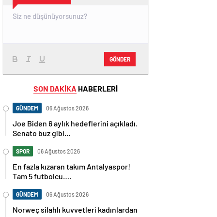
GÖNDER
SON DAKİKA
HABERLERİ
GÜNDEM
06 Ağustos 2026
Joe Biden 6 aylık hedeflerini açıkladı.
Senato buz gibi…
SPOR
06 Ağustos 2026
En fazla kızaran takım Antalyaspor!
Tam 5 futbolcu….
GÜNDEM
06 Ağustos 2026
Norweç silahlı kuvvetleri kadınlardan