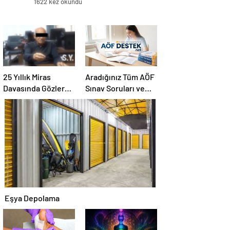
1622 kez okundu
25 Yıllık Miras
Aradığınız Tüm AÖF
Davasında Gözler
Sınav Soruları ve
Temmuz Ayındaki
Canlı Açıköğretim
Karar Duruşmasına
Forumu Burada
Çevrildi
Eşya Depolama