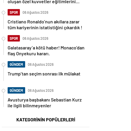
oluşan özel kuvvetler eğitimlerini
başlattı.
SPOR
06 Ağustos 2026
Cristiano Ronaldo’nun akıllara zarar
tüm kariyerinin istatistiğini çıkardık !
SPOR
06 Ağustos 2026
Galatasaray’a kötü haber! Monaco’dan
flaş Onyekuru kararı.
GÜNDEM
06 Ağustos 2026
Trump’tan seçim sonrası ilk mülakat
GÜNDEM
06 Ağustos 2026
Avusturya başbakanı Sebastian Kurz
ile ilgili bilinmeyenler
KATEGORİNİN POPÜLERLERİ