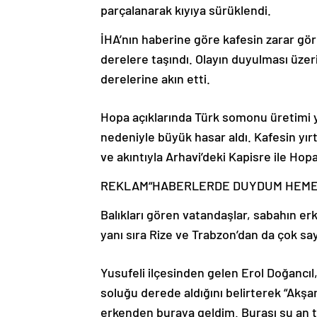
parçalanarak kıyıya sürüklendi.
İHA’nın haberine göre kafesin zarar gö
derelere taşındı. Olayın duyulması üzer
derelerine akın etti.
Hopa açıklarında Türk somonu üretimi yap
nedeniyle büyük hasar aldı. Kafesin yırt
ve akıntıyla Arhavi’deki Kapisre ile Hop
REKLAM
“HABERLERDE DUYDUM HEME
Balıkları gören vatandaşlar, sabahın er
yanı sıra Rize ve Trabzon’dan da çok say
Yusufeli ilçesinden gelen Erol Doğancıl,
soluğu derede aldığını belirterek “Akşa
erkenden buraya geldim. Burası şu an 