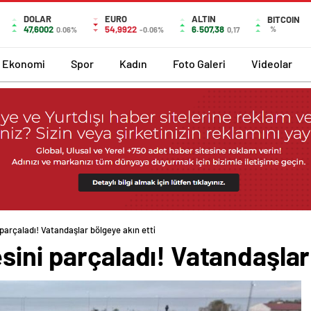
DOLAR
EURO
ALTIN
BITCOIN
47,6002
54,9922
6.507,38
%
0.06%
-0.06%
0,17
Ekonomi
Spor
Kadın
Foto Galeri
Videolar
parçaladı! Vatandaşlar bölgeye akın etti
sini parçaladı! Vatandaşlar