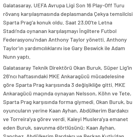
Galatasaray, UEFA Avrupa Ligi Son 16 Play-Off Turu
rövanş karşılaşmasında deplasmanda Çekya temsilcisi
Sparta Prag’a konuk oldu. Saat 23.00’te Letna
Stadı’nda oynanan karşılaşmayı İngiltere Futbol
Federasyonu’ndan Anthony Taylor yönetti. Anthony
Taylor’ın yardımcılıklarını ise Gary Beswick ile Adam
Nunn yaptı.
Galatasaray Teknik Direktörü Okan Buruk, Süper Lig’in
26’ncı haftasındaki MKE Ankaragücü mücadelesine
göre Sparta Prag karşısında 3 değişikliğe gitti. MKE
Ankaragücü maçında oynayan Nelsson, Köhn ve Tete,
Sparta Prag karşısında forma giymedi. Okan Buruk, bu
oyuncuların yerine Kaan Ayhan, Abdülkerim Bardakcı
ve Torreira’ya görev verdi. Kaleyi Muslera’ya emanet
eden Buruk, savunma dörtlüsünü; Kaan Ayhan,
Sanchez, Abdülkerim Bardakcı ve Berkan Kutlu’dan