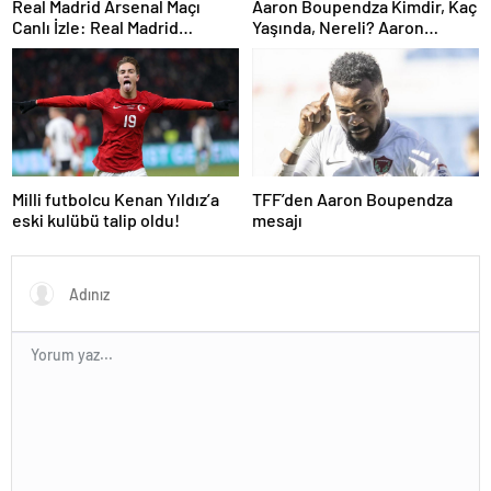
Real Madrid Arsenal Maçı
Aaron Boupendza Kimdir, Kaç
Canlı İzle: Real Madrid
Yaşında, Nereli? Aaron
Arsenal Maçı Hangi Kanalda?
Boupendza neden öldü?
Real Madrid Arsenal Maçı Ne
Süper Lig’in eski gol kralı
Zaman, Saat Kaçta? İşte Maç
hayatını kaybetti!
Kadrosu
Milli futbolcu Kenan Yıldız’a
TFF’den Aaron Boupendza
eski kulübü talip oldu!
mesajı