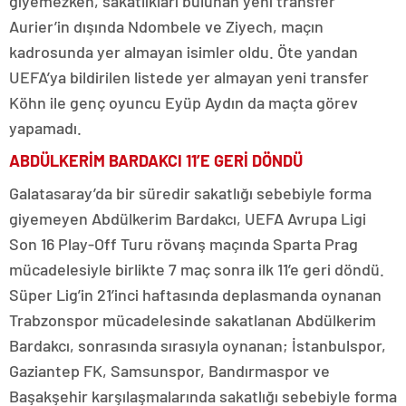
giyemezken, sakatlıkları bulunan yeni transfer
Aurier’in dışında Ndombele ve Ziyech, maçın
kadrosunda yer almayan isimler oldu. Öte yandan
UEFA’ya bildirilen listede yer almayan yeni transfer
Köhn ile genç oyuncu Eyüp Aydın da maçta görev
yapamadı.
ABDÜLKERİM BARDAKCI 11’E GERİ DÖNDÜ
Galatasaray’da bir süredir sakatlığı sebebiyle forma
giyemeyen Abdülkerim Bardakcı, UEFA Avrupa Ligi
Son 16 Play-Off Turu rövanş maçında Sparta Prag
mücadelesiyle birlikte 7 maç sonra ilk 11’e geri döndü.
Süper Lig’in 21’inci haftasında deplasmanda oynanan
Trabzonspor mücadelesinde sakatlanan Abdülkerim
Bardakcı, sonrasında sırasıyla oynanan; İstanbulspor,
Gaziantep FK, Samsunspor, Bandırmaspor ve
Başakşehir karşılaşmalarında sakatlığı sebebiyle forma