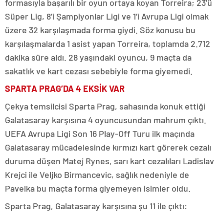
formasıyla başarılı bir oyun ortaya koyan Torreira; 23’ü
Süper Lig, 8’i Şampiyonlar Ligi ve 1’i Avrupa Ligi olmak
üzere 32 karşılaşmada forma giydi. Söz konusu bu
karşılaşmalarda 1 asist yapan Torreira, toplamda 2.712
dakika süre aldı. 28 yaşındaki oyuncu, 9 maçta da
sakatlık ve kart cezası sebebiyle forma giyemedi.
SPARTA PRAG’DA 4 EKSİK VAR
Çekya temsilcisi Sparta Prag, sahasında konuk ettiği
Galatasaray karşısına 4 oyuncusundan mahrum çıktı.
UEFA Avrupa Ligi Son 16 Play-Off Turu ilk maçında
Galatasaray mücadelesinde kırmızı kart görerek cezalı
duruma düşen Matej Rynes, sarı kart cezalıları Ladislav
Krejci ile Veljko Birmancevic, sağlık nedeniyle de
Pavelka bu maçta forma giyemeyen isimler oldu.
Sparta Prag, Galatasaray karşısına şu 11 ile çıktı: