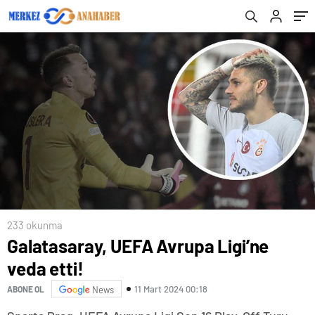
233 okunma
Galatasaray, UEFA Avrupa Ligi’ne
veda etti!
11 Mart 2024 00:18
ABONE OL
News