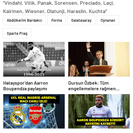
“Vindahl, Vitik, Panak, Sorensen, Preciado, Laçi,
Kairinen, Wiesner, Olatunji, Haraslin, Kuchta”
Abdülkerim Bardakcı
Forma
Galatasaray
Oynanan
Sparta Prag
Hatayspor’dan Aarron
Dursun Özbek: Tüm
Boupendza paylaşımı
engellemelere rağmen
hedefimize ilerliyoruz