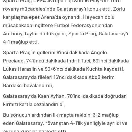
Sparta Prag, UEFA Avrupa Ligi Son 16 Play-Off Turu
rövanş mücadelesinde Galatasaray’ı konuk etti. Zorlu
karşılaşma epet Arena’da oynandı. Heyecan dolu
müsabakada İngiltere Futbol Federasyonu’ndan
Anthony Taylor düdük çaldı. Sparta Prag, Galatasaray’ı
4-1 mağlup etti.
Sparta Prag’ın gollerini 8’inci dakikada Angelo
Preciado, 74’üncü dakikada Indrit Tuci, 80’inci dakikada
Lukas Haraslin ve 90+6’ncı dakikada Kuchta kaydetti.
Galatasaray’da fileleri 16’ncı dakikada Abdülkerim
Bardakcı havalandırdı.
Galatasaray’da Kaan Ayhan, 70’inci dakikada doğrudan
kırmızı kartla cezalandırıldı.
Bu sonucun ardından ilk maçta rakibini 3-2 mağlup
eden Galatasaray, rövanştan 4-1’lik yenilgiyle ayrıldı ve
Avrupa kupalarına veda etti.