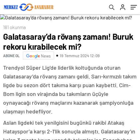
181 okunma
Galatasaray’da rövanş zamanı! Buruk
rekoru kırabilecek mi?
19 Temmuz 2024 12:09
ABONE OL
News
Trendyol Süper Lig’de liderlik koltuğunda oturan
Galatasaray’da rövanş zamanı geldi. Sarı-kırmızılı takım
ligde bu sezon dört takıma karşı puan kaybetti. Cim-
Bom ligin son virajında bu takımların üçüyle
oynayacağı rövanş maçlarını kazanarak şampiyonluğa
ulaşmayı hedefliyor.
Aslan ligdeki tek yenilgisini bugünkü rakibi Atakaş
Hatayspor’a karşı 2-1’lik sonuçla almıştı. Galatasaray’ın