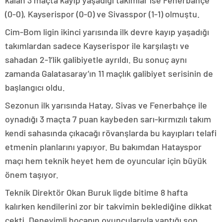
kalan 3 maçta kayıp yaşadığı takımlar ise Fenerbahçe
(0-0), Kayserispor (0-0) ve Sivasspor (1-1) olmuştu.
Cim-Bom ligin ikinci yarısında ilk devre kayıp yaşadığı
takımlardan sadece Kayserispor ile karşılaştı ve
sahadan 2-1’lik galibiyetle ayrıldı. Bu sonuç aynı
zamanda Galatasaray’ın 11 maçlık galibiyet serisinin de
başlangıcı oldu.
Sezonun ilk yarısında Hatay, Sivas ve Fenerbahçe ile
oynadığı 3 maçta 7 puan kaybeden sarı-kırmızılı takım
kendi sahasında çıkacağı rövanşlarda bu kayıpları telafi
etmenin planlarını yapıyor. Bu bakımdan Hatayspor
maçı hem teknik heyet hem de oyuncular için büyük
önem taşıyor.
Teknik Direktör Okan Buruk ligde bitime 8 hafta
kalırken kendilerini zor bir takvimin beklediğine dikkat
çekti. Deneyimli hocanın oyuncularıyla yaptığı son