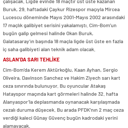
çalışacak. Ligde evinde 18 maçtır üst üste kazanan
Buruk, 29. haftadaki Çaykur Rizespor maçıyla Mircea
Lucescu döneminde Mayıs 2001-Mayıs 2002 arasındaki
17 maçlık galibiyet serisini yakalamıştı. Cim-Bom’un
bugün galip gelmesi halinde Okan Buruk,
Galatasaray’ın başında 18 maçla ligde üst üste en fazla
iç saha galibiyeti alan teknik adam olacak.
ASLAN’DA SARI TEHLİKE
Cim-Bom’da Kerem Aktürkoğlu, Kaan Ayhan, Sergio
Oliveira, Davinson Sanchez ve Hakim Ziyech sarı kart
ceza sınırında bulunuyor. Bu oyuncular Atakaş
Hatayspor maçında kart görmeleri halinde 32. hafta
Alanyaspor’la deplasmanda oynanacak karşılaşmada
cezalı duruma düşecek. Bu arada PFDK’nın 2 maç ceza
verdiği kaleci Günay Güvenç bugün kadrodaki yerini
alamayacak.