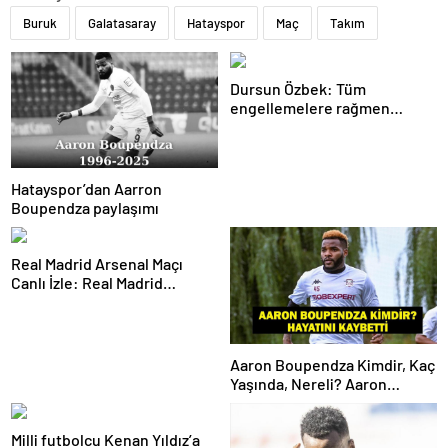
Buruk
Galatasaray
Hatayspor
Maç
Takım
Dursun Özbek: Tüm
engellemelere rağmen
hedefimize ilerliyoruz
Hatayspor’dan Aarron
Boupendza paylaşımı
Real Madrid Arsenal Maçı
Canlı İzle: Real Madrid
Arsenal Maçı Hangi Kanalda?
Real Madrid Arsenal Maçı Ne
Zaman, Saat Kaçta? İşte Maç
Kadrosu
Aaron Boupendza Kimdir, Kaç
Yaşında, Nereli? Aaron
Boupendza neden öldü?
Süper Lig’in eski gol kralı
Milli futbolcu Kenan Yıldız’a
hayatını kaybetti!