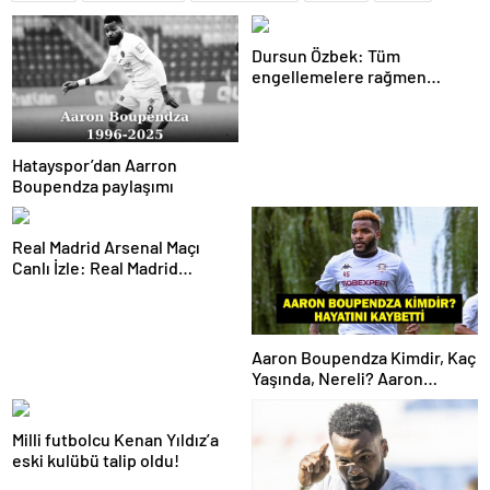
Dursun Özbek: Tüm
engellemelere rağmen
hedefimize ilerliyoruz
Hatayspor’dan Aarron
Boupendza paylaşımı
Real Madrid Arsenal Maçı
Canlı İzle: Real Madrid
Arsenal Maçı Hangi Kanalda?
Real Madrid Arsenal Maçı Ne
Zaman, Saat Kaçta? İşte Maç
Kadrosu
Aaron Boupendza Kimdir, Kaç
Yaşında, Nereli? Aaron
Boupendza neden öldü?
Süper Lig’in eski gol kralı
Milli futbolcu Kenan Yıldız’a
hayatını kaybetti!
eski kulübü talip oldu!