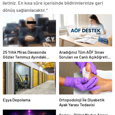
iletiniz. En kısa süre içerisinde bildirimlerinize geri
dönüş sağlanılacaktır.”
25 Yıllık Miras Davasında
Aradığınız Tüm AÖF Sınav
Gözler Temmuz Ayındaki
Soruları ve Canlı Açıköğretim
Karar Duruşmasına Çevrildi
Forumu Burada
Eşya Depolama
Ortopodoloji İle Diyabetik
Ayak Yarası Tedavisi
Serjoy : Dijital Medya Ajansı,