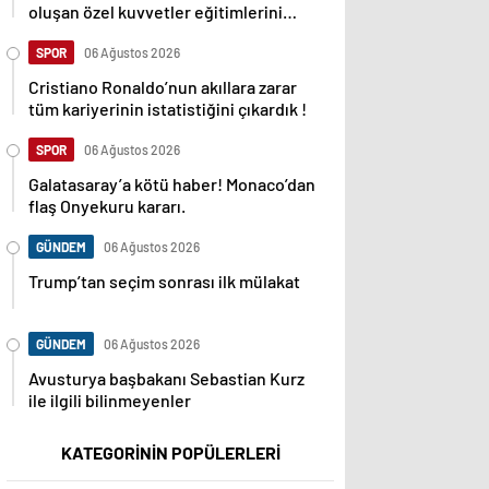
oluşan özel kuvvetler eğitimlerini
başlattı.
SPOR
06 Ağustos 2026
Cristiano Ronaldo’nun akıllara zarar
tüm kariyerinin istatistiğini çıkardık !
SPOR
06 Ağustos 2026
Galatasaray’a kötü haber! Monaco’dan
flaş Onyekuru kararı.
GÜNDEM
06 Ağustos 2026
Trump’tan seçim sonrası ilk mülakat
GÜNDEM
06 Ağustos 2026
Avusturya başbakanı Sebastian Kurz
ile ilgili bilinmeyenler
KATEGORİNİN POPÜLERLERİ