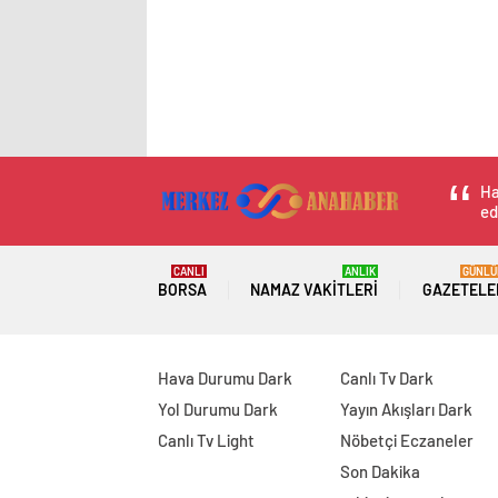
Ha
ed
CANLI
ANLIK
GÜNLÜ
BORSA
NAMAZ VAKITLERI
GAZETELE
Hava Durumu Dark
Canlı Tv Dark
Yol Durumu Dark
Yayın Akışları Dark
Canlı Tv Light
Nöbetçi Eczaneler
Son Dakika