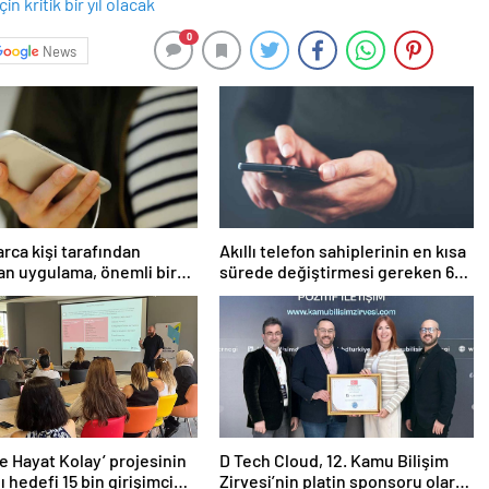
0
News
arca kişi tarafından
Akıllı telefon sahiplerinin en kısa
lan uygulama, önemli bir
sürede değiştirmesi gereken 6
ini kapatıyor
ayar
lde Hayat Kolay’ projesinin
D Tech Cloud, 12. Kamu Bilişim
ı hedefi 15 bin girişimci
Zirvesi’nin platin sponsoru olarak