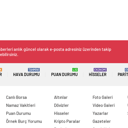
berleri anlık güncel olarak e-posta adresiniz üzerinden takip
ebilirsiniz.
K
TAHMİNİ
LİG
EKONOMİ
E
R
HAVA DURUMU
PUAN DURUMU
HISSELER
PARI
Canlı Borsa
Altınlar
Foto Galeri
Namaz Vakitleri
Dövizler
Video Galeri
Puan Durumu
Hisseler
Yazarlar
Örnek Burç Yorumu
Kripto Paralar
Gazeteler