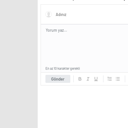
kadın
En az 10 karakter gerekli
Gönder