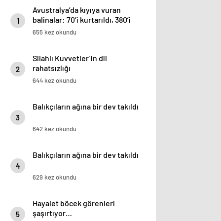
Avustralya’da kıyıya vuran
balinalar: 70’i kurtarıldı, 380’i
1
öldü
655 kez okundu
Silahlı Kuvvetler’in dil
rahatsızlığı
2
644 kez okundu
Balıkçıların ağına bir dev takıldı
3
642 kez okundu
Balıkçıların ağına bir dev takıldı
4
629 kez okundu
Hayalet böcek görenleri
şaşırtıyor…
5