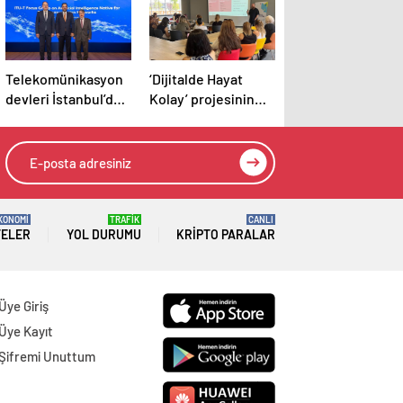
Telekomünikasyon
‘Dijitalde Hayat
devleri İstanbul’da
Kolay’ projesinin
buluştu
2025 yılı hedefi 15
bin girişimci kadın
KONOMİ
TRAFİK
CANLI
TELER
YOL DURUMU
KRIPTO PARALAR
Üye Giriş
Üye Kayıt
Şifremi Unuttum