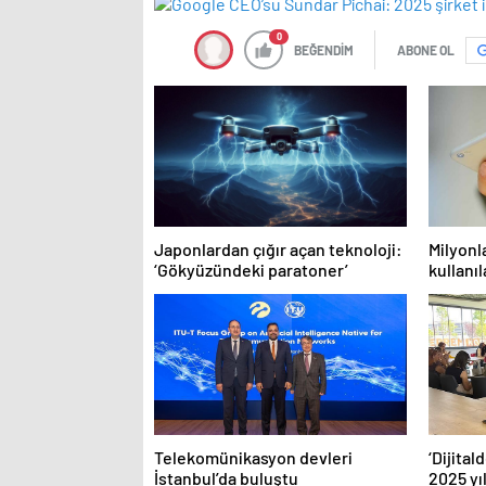
0
BEĞENDİM
ABONE OL
Japonlardan çığır açan teknoloji:
Milyonl
‘Gökyüzündeki paratoner’
kullanı
özelliğ
Telekomünikasyon devleri
‘Dijita
İstanbul’da buluştu
2025 yıl