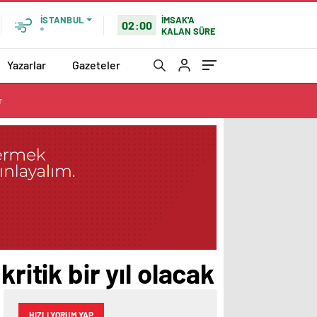
İMSAK'A
İSTANBUL
02:00
KALAN SÜRE
°
Yazarlar
Gazeteler
r
ritik bir yıl olacak
HIZLI YORUM YAP