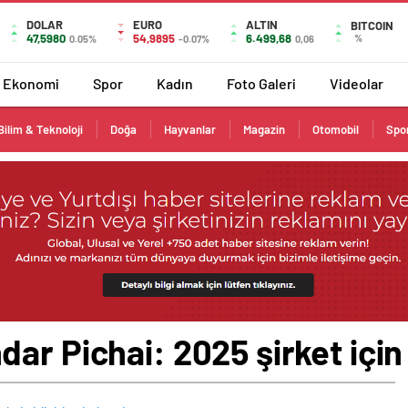
DOLAR
EURO
ALTIN
BITCOIN
47,5980
54,9895
6.499,68
%
0.05%
-0.07%
0,06
Ekonomi
Spor
Kadın
Foto Galeri
Videolar
Bilim & Teknoloji
Doğa
Hayvanlar
Magazin
Otomobil
Spo
r Pichai: 2025 şirket için k