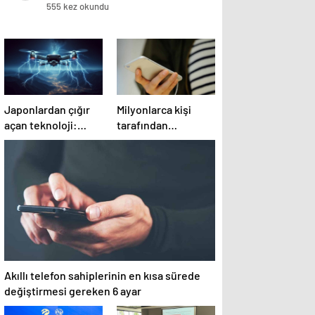
555 kez okundu
Japonlardan çığır
Milyonlarca kişi
açan teknoloji:
tarafından
‘Gökyüzündeki
kullanılan
paratoner’
uygulama, önemli
bir özelliğini
kapatıyor
Akıllı telefon sahiplerinin en kısa sürede
değiştirmesi gereken 6 ayar