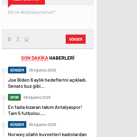
GÖNDER
SON DAKİKA
HABERLERİ
GÜNDEM
06 Ağustos 2026
Joe Biden 6 aylık hedeflerini açıkladı.
Senato buz gibi…
SPOR
06 Ağustos 2026
En fazla kızaran takım Antalyaspor!
Tam 5 futbolcu….
GÜNDEM
06 Ağustos 2026
Norweç silahlı kuvvetleri kadınlardan