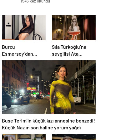
1545 kez okundu
Burcu
Sıla Türkoğlu’na
Esmersoy’dan
sevgilisi Ata
samimi açıklama:
Ayyıldız’dan
“Kusurlarımı
romantik doğum
seviyorum”
günü sürprizi
Buse Terim’in küçük kızı annesine benzedi!
Küçük Naz’ın son haline yorum yağdı