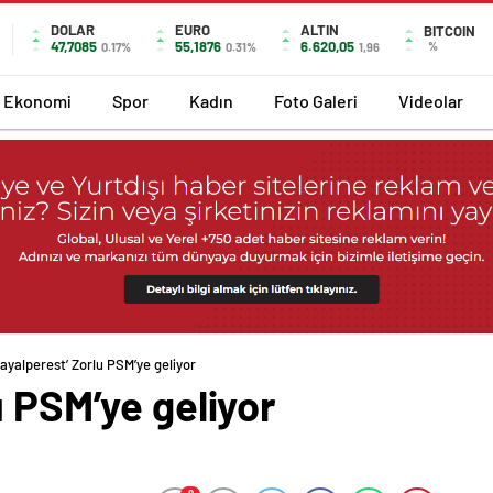
DOLAR
EURO
ALTIN
BITCOIN
47,7085
55,1876
6.620,05
%
0.17%
0.31%
1,96
Ekonomi
Spor
Kadın
Foto Galeri
Videolar
Hayalperest’ Zorlu PSM’ye geliyor
u PSM’ye geliyor