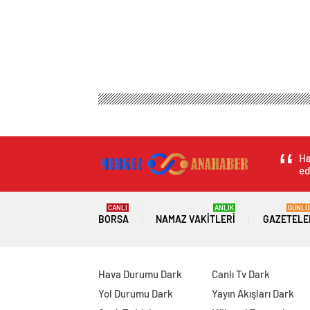
Merkez Ana Haber
Magazin
Aşk & Cinsellik
U
Usta sanatçı Omar