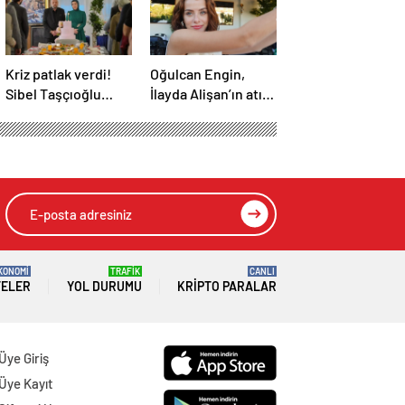
Kriz patlak verdi!
Oğulcan Engin,
Sibel Taşçıoğlu
İlayda Alişan’ın atış
senaristi takipten
talimi yaptığı anları
çıktı
paylaştı
yor
HIZLI YORUM YAP
GÖNDER