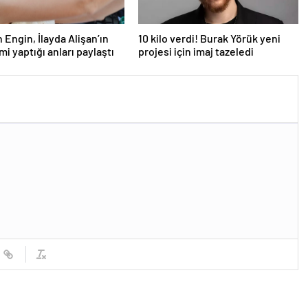
 Engin, İlayda Alişan’ın
10 kilo verdi! Burak Yörük yeni
imi yaptığı anları paylaştı
projesi için imaj tazeledi