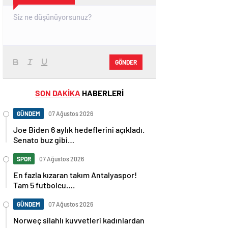
GÖNDER
SON DAKİKA
HABERLERİ
GÜNDEM
07 Ağustos 2026
Joe Biden 6 aylık hedeflerini açıkladı.
Senato buz gibi…
SPOR
07 Ağustos 2026
En fazla kızaran takım Antalyaspor!
Tam 5 futbolcu….
GÜNDEM
07 Ağustos 2026
Norweç silahlı kuvvetleri kadınlardan