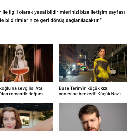
le ilgili olarak yasal bildirimlerinizi bize iletişim sayfası
de bildirimlerinize geri dönüş sağlanılacaktır.”
rkoğlu’na sevgilisi Ata
Buse Terim’in küçük kızı
z’dan romantik doğum
annesine benzedi! Küçük Naz’ın
rprizi
son haline yorum yağdı