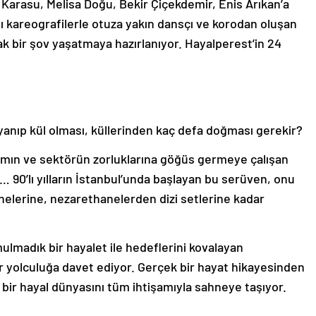
 Karasu, Melisa Doğu, Bekir Çiçekdemir, Enis Arıkan’a
ı kareografilerle otuza yakın dansçı ve korodan oluşan
k bir şov yaşatmaya hazırlanıyor. Hayalperest’in 24
 yanıp kül olması, küllerinden kaç defa doğması gerekir?
amın ve sektörün zorluklarına göğüs germeye çalışan
 90’lı yılların İstanbul’unda başlayan bu serüven, onu
elerine, nezarethanelerden dizi setlerine kadar
mulmadık bir hayalet ile hedeflerini kovalayan
ir yolculuğa davet ediyor. Gerçek bir hayat hikayesinden
 bir hayal dünyasını tüm ihtişamıyla sahneye taşıyor.