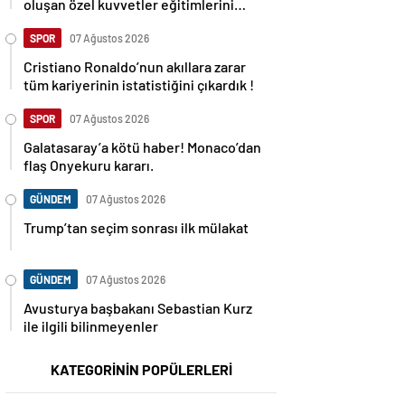
oluşan özel kuvvetler eğitimlerini
başlattı.
SPOR
07 Ağustos 2026
Cristiano Ronaldo’nun akıllara zarar
tüm kariyerinin istatistiğini çıkardık !
SPOR
07 Ağustos 2026
Galatasaray’a kötü haber! Monaco’dan
flaş Onyekuru kararı.
GÜNDEM
07 Ağustos 2026
Trump’tan seçim sonrası ilk mülakat
GÜNDEM
07 Ağustos 2026
Avusturya başbakanı Sebastian Kurz
ile ilgili bilinmeyenler
KATEGORİNİN POPÜLERLERİ