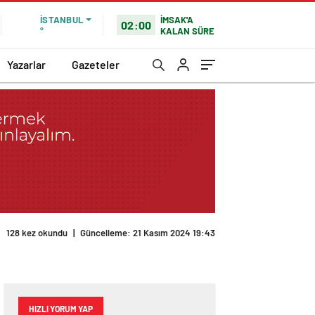
İMSAK'A
İSTANBUL
02:00
KALAN SÜRE
°
Yazarlar
Gazeteler
HIZLI YORUM YAP