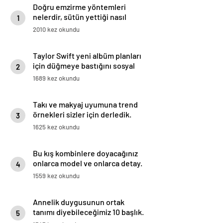
Doğru emzirme yöntemleri
nelerdir, sütün yettiği nasıl
1
anlaşılır?
2010 kez okundu
Taylor Swift yeni albüm planları
için düğmeye bastığını sosyal
2
medyadan duyurdu!
1689 kez okundu
Takı ve makyaj uyumuna trend
örnekleri sizler için derledik.
3
1625 kez okundu
Bu kış kombinlere doyacağınız
onlarca model ve onlarca detay.
4
1559 kez okundu
Annelik duygusunun ortak
tanımı diyebileceğimiz 10 başlık.
5