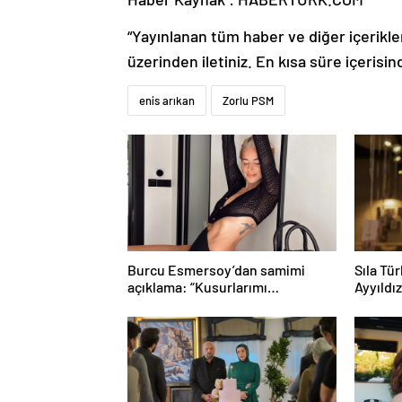
“Yayınlanan tüm haber ve diğer içerikler i
üzerinden iletiniz. En kısa süre içerisin
enis arıkan
Zorlu PSM
Burcu Esmersoy’dan samimi
Sıla Tü
açıklama: “Kusurlarımı
Ayyıldı
seviyorum”
günü sü