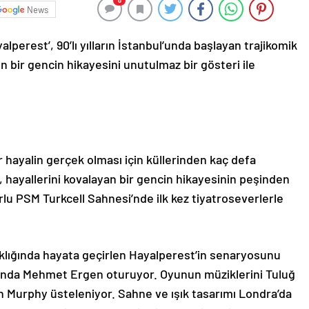
0
News
alperest’, 90’lı yılların İstanbul’unda başlayan trajikomik
en bir gencin hikayesini unutulmaz bir gösteri ile
ir hayalin gerçek olması için küllerinden kaç defa
, hayallerini kovalayan bir gencin hikayesinin peşinden
lu PSM Turkcell Sahnesi’nde ilk kez tiyatroseverlerle
lığında hayata geçirlen Hayalperest’in senaryosunu
unda Mehmet Ergen oturuyor. Oyunun müziklerini Tuluğ
n Murphy üsteleniyor. Sahne ve ışık tasarımı Londra’da