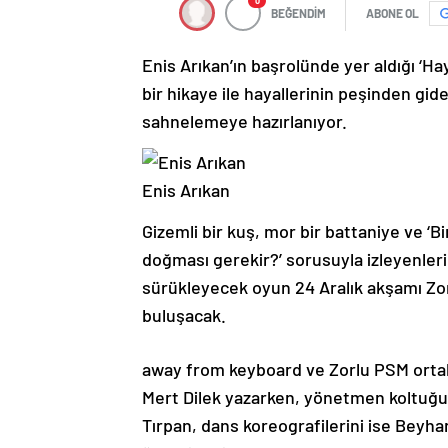
0
BEĞENDİM
ABONE OL
Enis Arıkan’ın başrolünde yer aldığı ‘Hay
bir hikaye ile hayallerinin peşinden gid
sahnelemeye hazırlanıyor.
Enis Arıkan
Gizemli bir kuş, mor bir battaniye ve ‘B
doğması gerekir?’ sorusuyla izleyenleri
sürükleyecek oyun 24 Aralık akşamı Zor
buluşacak.
away from keyboard ve Zorlu PSM ortak
Mert Dilek yazarken, yönetmen koltuğ
Tırpan, dans koreografilerini ise Beyha