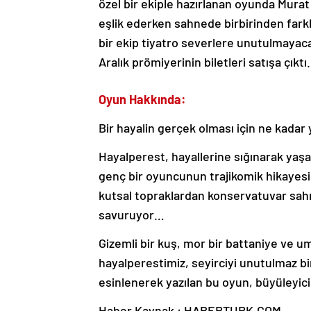
özel bir ekiple hazırlanan oyunda Murat
eşlik ederken sahnede birbirinden farkl
bir ekip tiyatro severlere unutulmayaca
Aralık prömiyerinin biletleri satışa çıktı.
Oyun Hakkında:
Bir hayalin gerçek olması için ne kadar
Hayalperest, hayallerine sığınarak yaş
genç bir oyuncunun trajikomik hikayesi…
kutsal topraklardan konservatuvar sahn
savuruyor…
Gizemli bir kuş, mor bir battaniye ve u
hayalperestimiz, seyirciyi unutulmaz b
esinlenerek yazılan bu oyun, büyüleyici
Haber Kaynak : HABERTURK.COM