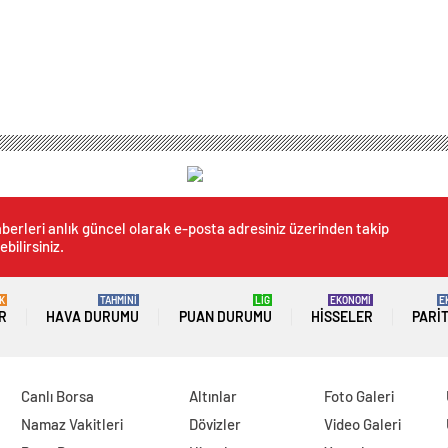
sta sanatçı Omar Faruk Tekbilek AKM’ye geliyor
 Faruk Tekbilek AKM’ye geli