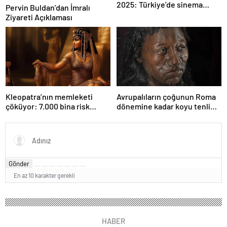
2025: Türkiye’de sinema
Pervin Buldan’dan İmralı
kutlaması başlıyor
Ziyareti Açıklaması
Kleopatra’nın memleketi
Avrupalıların çoğunun Roma
çöküyor: 7.000 bina risk
dönemine kadar koyu tenli
altında
olduğu ortaya çıktı
Gönder
En az 10 karakter gerekli
HABER