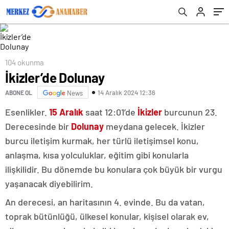
104 okunma
İkizler’de Dolunay
14 Aralık 2024 12:36
ABONE OL
News
Esenlikler.
15 Aralık
saat 12:01’de
İkizler
burcunun 23.
Derecesinde bir
Dolunay
meydana gelecek. İkizler
burcu iletişim kurmak, her türlü iletişimsel konu,
anlaşma, kısa yolculuklar, eğitim gibi konularla
ilişkilidir. Bu dönemde bu konulara çok büyük bir vurgu
yaşanacak diyebilirim.
An derecesi, an haritasının 4. evinde. Bu da vatan,
toprak bütünlüğü, ülkesel konular, kişisel olarak ev,