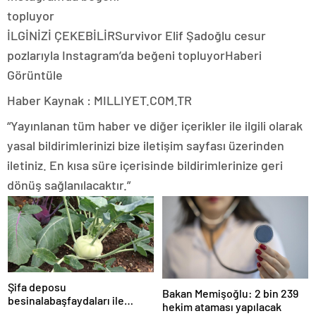
İLGİNİZİ ÇEKEBİLİR
Survivor Elif Şadoğlu cesur
pozlarıyla Instagram’da beğeni topluyor
Haberi
Görüntüle
Haber Kaynak : MILLIYET.COM.TR
“Yayınlanan tüm haber ve diğer içerikler ile ilgili olarak
yasal bildirimlerinizi bize iletişim sayfası üzerinden
iletiniz. En kısa süre içerisinde bildirimlerinize geri
dönüş sağlanılacaktır.”
Şifa deposu
Bakan Memişoğlu: 2 bin 239
besinalabaşfaydaları ile
hekim ataması yapılacak
şaşırtıyor! İşte kanserden