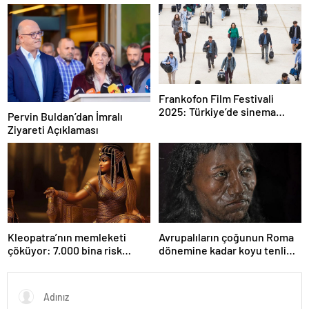
koruyan mucize besin
alabaş…
Frankofon Film Festivali
2025: Türkiye’de sinema
Pervin Buldan’dan İmralı
kutlaması başlıyor
Ziyareti Açıklaması
Kleopatra’nın memleketi
Avrupalıların çoğunun Roma
çöküyor: 7.000 bina risk
dönemine kadar koyu tenli
altında
olduğu ortaya çıktı