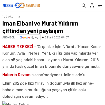
166 okunma
Iman Elbani ve Murat Yıldırım
çiftinden yeni paylaşım
6 Mart 2025 04:07
ABONE OL
News
HABER MERKEZİ
– ‘Organize İşler’, ‘Araf’, ‘Kocan Kadar
Konuş’, ‘Ayla’, ‘Nefes: Yer Eksi İki’ gibi yapımlarda yer
alan 45 yaşındaki başarılı oyuncu Murat Yıldırım, 2016
yılında Faslı güzel Iman Elbani ile dünyaevine girmişti.
Haberin Devamı
class=’medyanet-inline-adv’>
Ekim 2022’de kızı Miray’ın doğumuyla ilk kez anne-
baba olmanın mutluluğunu yaşayan çiftin aşkı
doludizgin devam ediyor.