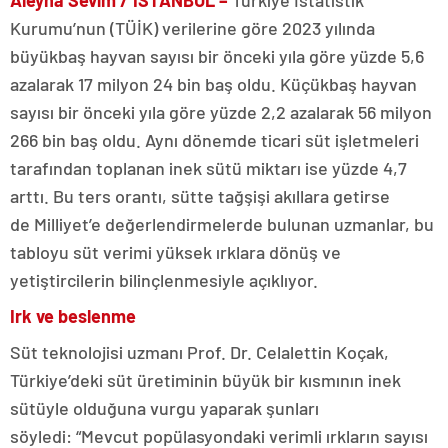
Aleyna Sevim / İSTANBUL –
Türkiye İstatistik
Kurumu’nun (TÜİK) verilerine göre 2023 yılında
büyükbaş hayvan sayısı bir önceki yıla göre yüzde 5,6
azalarak 17 milyon 24 bin baş oldu. Küçükbaş hayvan
sayısı bir önceki yıla göre yüzde 2,2 azalarak 56 milyon
266 bin baş oldu. Aynı dönemde ticari süt işletmeleri
tarafından toplanan inek sütü miktarı ise yüzde 4,7
arttı. Bu ters orantı, sütte tağşişi akıllara getirse
de Milliyet’e değerlendirmelerde bulunan uzmanlar, bu
tabloyu süt verimi yüksek ırklara dönüş ve
yetiştircilerin bilinçlenmesiyle açıklıyor.
Irk ve beslenme
Süt teknolojisi uzmanı Prof. Dr. Celalettin Koçak,
Türkiye’deki süt üretiminin büyük bir kısmının inek
sütüyle olduğuna vurgu yaparak şunları
söyledi: “Mevcut popülasyondaki verimli ırkların sayısı