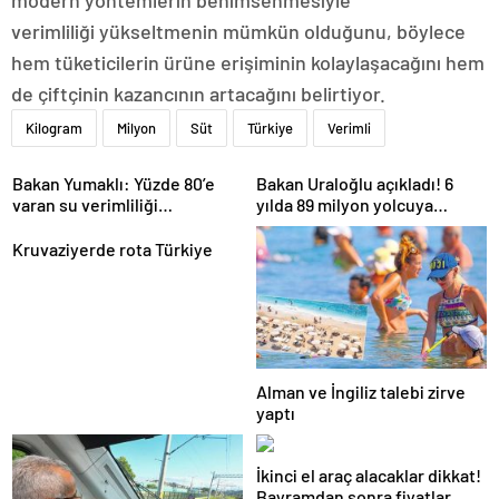
modern yöntemlerin benimsenmesiyle
verimliliği yükseltmenin mümkün olduğunu, böylece
hem tüketicilerin ürüne erişiminin kolaylaşacağını hem
de çiftçinin kazancının artacağını belirtiyor.
Kilogram
Milyon
Süt
Türkiye
Verimli
Bakan Yumaklı: Yüzde 80’e
Bakan Uraloğlu açıkladı! 6
varan su verimliliği
yılda 89 milyon yolcuya
sağlayabiliriz
hizmet verdi
Kruvaziyerde rota Türkiye
Alman ve İngiliz talebi zirve
yaptı
İkinci el araç alacaklar dikkat!
Bayramdan sonra fiyatlar