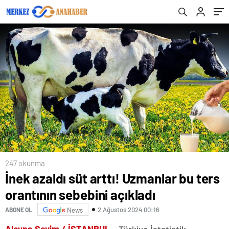
247 okunma
İnek azaldı süt arttı! Uzmanlar bu ters
orantının sebebini açıkladı
2 Ağustos 2024 00:16
ABONE OL
News