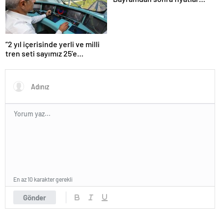
artacak mı? İşte cevabı…
“2 yıl içerisinde yerli ve milli
tren seti sayımız 25’e
ulaşacak”
En az 10 karakter gerekli
Gönder