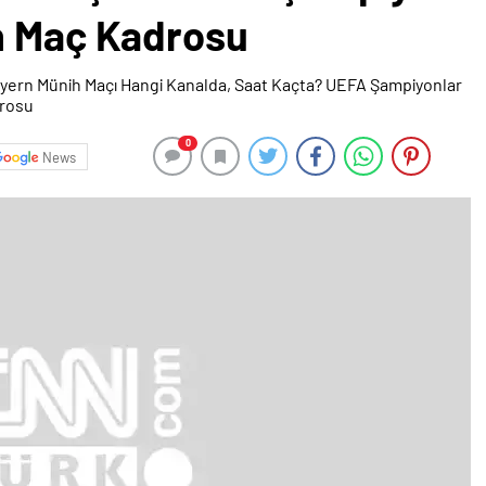
h Maç Kadrosu
0
News