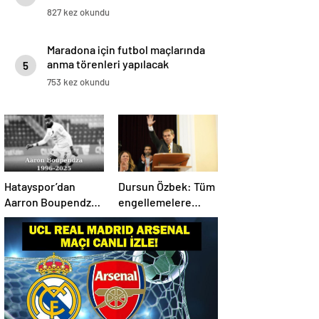
duyurdu! Galatasaray detayı
827 kez okundu
Maradona için futbol maçlarında
anma törenleri yapılacak
5
753 kez okundu
Hatayspor’dan
Dursun Özbek: Tüm
Aarron Boupendza
engellemelere
paylaşımı
rağmen hedefimize
ilerliyoruz