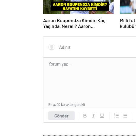
Aaron Boupendza Kimdir, Kaç
Milli fu
Yaşında, Nereli? Aaron
kulübü 
Boupendza neden öldü? Süper
Lig’in eski gol kralı hayatını
kaybetti!
En az 10 karakter gerekli
Gönder