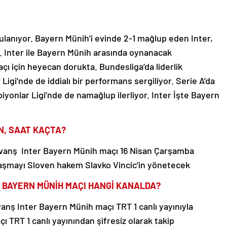
ulanıyor. Bayern Münih’i evinde 2-1 mağlup eden Inter,
r. Inter ile Bayern Münih arasında oynanacak
çı için heyecan dorukta. Bundesliga’da liderlik
gi’nde de iddialı bir performans sergiliyor. Serie A’da
iyonlar Ligi’nde de namağlup ilerliyor. Inter İşte Bayern
N, SAAT KAÇTA?
övanş Inter Bayern Münih maçı 16 Nisan Çarşamba
laşmayı Sloven hakem Slavko Vincic’in yönetecek
R BAYERN MÜNİH MAÇI HANGİ KANALDA?
anş Inter Bayern Münih maçı TRT 1 canlı yayınıyla
 TRT 1 canlı yayınından şifresiz olarak takip