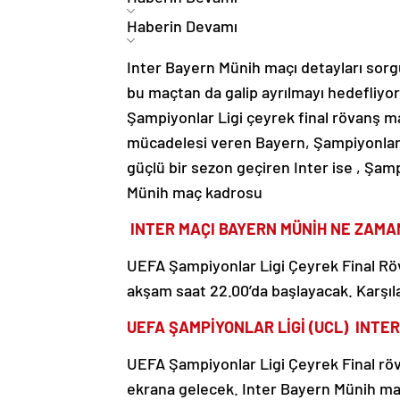
Haberin Devamı
Inter Bayern Münih maçı detayları sorg
bu maçtan da galip ayrılmayı hedefliyo
Şampiyonlar Ligi çeyrek final rövanş ma
mücadelesi veren Bayern, Şampiyonlar Li
güçlü bir sezon geçiren Inter ise , Şamp
Münih maç kadrosu
INTER MAÇI BAYERN MÜNİH NE ZAMA
UEFA Şampiyonlar Ligi Çeyrek Final R
akşam saat 22.00’da başlayacak. Karşı
UEFA ŞAMPİYONLAR LİGİ (UCL) INTE
UEFA Şampiyonlar Ligi Çeyrek Final röv
ekrana gelecek. Inter Bayern Münih maçı