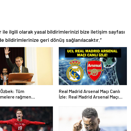
le ilgili olarak yasal bildirimlerinizi bize iletişim sayfası
de bildirimlerinize geri dönüş sağlanılacaktır.”
 Özbek: Tüm
Real Madrid Arsenal Maçı Canlı
emelere rağmen
İzle: Real Madrid Arsenal Maçı
ize ilerliyoruz
Hangi Kanalda? Real Madrid
Arsenal Maçı Ne Zaman, Saat
Kaçta? İşte Maç Kadrosu