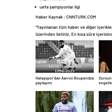
uefa şampiyonlar ligi
Haber Kaynak : CNNTURK.COM
“Yayınlanan tüm haber ve diğer içerikler i
üzerinden iletiniz. En kısa süre içerisin
Hatayspor’dan Aarron Boupendza
Dursun
paylaşımı
engell
hedefim