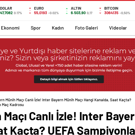
DOLAR
EURO
ALTIN
BITCOIN
47,7082
55,0193
6.503,90
3064135
0.17%
-0.02%
0,17
-0,50%
Ekonomi
Spor
Kadın
Foto Galeri
Videolar
ern Münih Maçı Canlı İzle! Inter Bayern Münih Maçı Hangi Kanalda, Saat Kaçta?
ih Maç Kadrosu
 Maçı Canlı İzle! Inter Baye
at Kaçta? UEFA Şampiyonlar