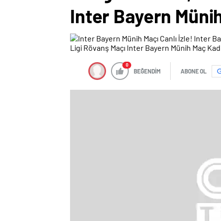
Inter Bayern Müni
0
BEĞENDİM
ABONE OL