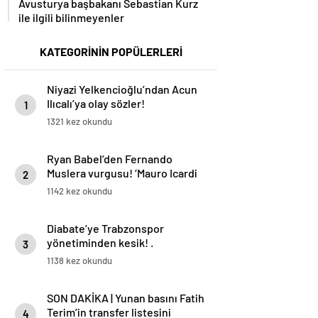
Avusturya başbakanı Sebastian Kurz
ile ilgili bilinmeyenler
KATEGORİNİN POPÜLERLERİ
Niyazi Yelkencioğlu’ndan Acun
Ilıcalı’ya olay sözler!
1
1321 kez okundu
Ryan Babel’den Fernando
Muslera vurgusu! ‘Mauro Icardi
2
her zaman gol atmak ister’
1142 kez okundu
Diabate’ye Trabzonspor
yönetiminden kesik! .
3
1138 kez okundu
SON DAKİKA | Yunan basını Fatih
Terim’in transfer listesini
4