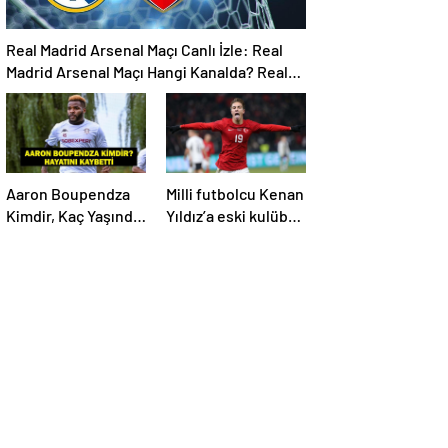
Real Madrid Arsenal Maçı Canlı İzle: Real
Madrid Arsenal Maçı Hangi Kanalda? Real
Madrid Arsenal Maçı Ne Zaman, Saat Kaçta?
İşte Maç Kadrosu
Aaron Boupendza
Milli futbolcu Kenan
Kimdir, Kaç Yaşında,
Yıldız’a eski kulübü
Nereli? Aaron
talip oldu!
Boupendza neden
öldü? Süper Lig’in
eski gol kralı
hayatını kaybetti!