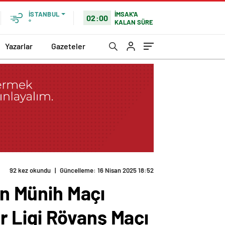
İMSAK'A
İSTANBUL
02:00
KALAN SÜRE
°
Yazarlar
Gazeteler
92 kez okundu
|
Güncelleme: 16 Nisan 2025 18:52
rn Münih Maçı
 Ligi Rövanş Maçı