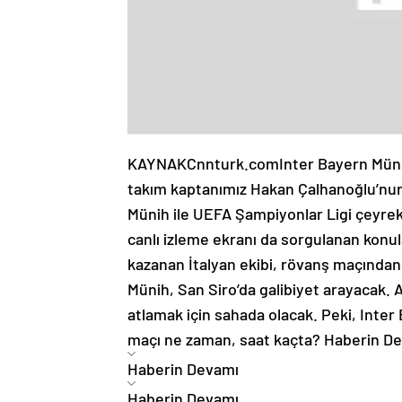
KAYNAK
Cnnturk.com
Inter Bayern Müni
takım kaptanımız Hakan Çalhanoğlu’nun
Münih ile UEFA Şampiyonlar Ligi çeyrek
canlı izleme ekranı da sorgulanan konula
kazanan İtalyan ekibi, rövanş maçından d
Münih, San Siro’da galibiyet arayacak. 
atlamak için sahada olacak. Peki, Inte
maçı ne zaman, saat kaçta?
Haberin D
Haberin Devamı
Haberin Devamı