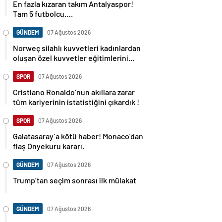
En fazla kızaran takım Antalyaspor!
Tam 5 futbolcu….
GÜNDEM
07 Ağustos 2026
Norweç silahlı kuvvetleri kadınlardan
oluşan özel kuvvetler eğitimlerini
başlattı.
SPOR
07 Ağustos 2026
Cristiano Ronaldo’nun akıllara zarar
tüm kariyerinin istatistiğini çıkardık !
SPOR
07 Ağustos 2026
Galatasaray’a kötü haber! Monaco’dan
flaş Onyekuru kararı.
GÜNDEM
07 Ağustos 2026
Trump’tan seçim sonrası ilk mülakat
GÜNDEM
07 Ağustos 2026