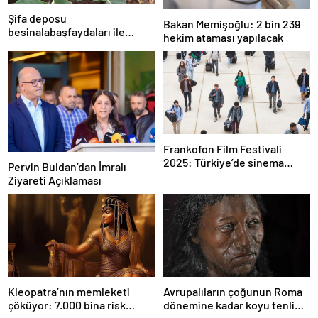
Şifa deposu
Bakan Memişoğlu: 2 bin 239
besinalabaşfaydaları ile
hekim ataması yapılacak
şaşırtıyor! İşte kanserden
koruyan mucize besin
alabaş…
Frankofon Film Festivali
2025: Türkiye’de sinema
Pervin Buldan’dan İmralı
kutlaması başlıyor
Ziyareti Açıklaması
Kleopatra’nın memleketi
Avrupalıların çoğunun Roma
çöküyor: 7.000 bina risk
dönemine kadar koyu tenli