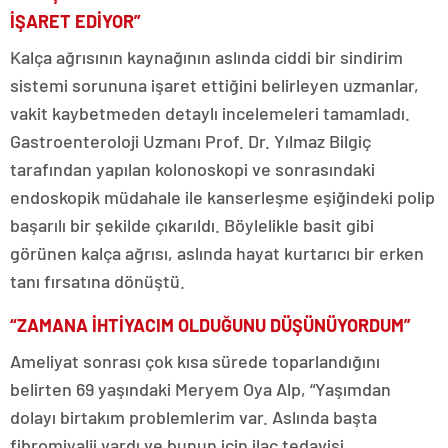
İŞARET EDİYOR”
Kalça ağrısının kaynağının aslında ciddi bir sindirim
sistemi sorununa işaret ettiğini belirleyen uzmanlar,
vakit kaybetmeden detaylı incelemeleri tamamladı.
Gastroenteroloji Uzmanı Prof. Dr. Yılmaz Bilgiç
tarafından yapılan kolonoskopi ve sonrasındaki
endoskopik müdahale ile kanserleşme eşiğindeki polip
başarılı bir şekilde çıkarıldı. Böylelikle basit gibi
görünen kalça ağrısı, aslında hayat kurtarıcı bir erken
tanı fırsatına dönüştü.
“ZAMANA İHTİYACIM OLDUĞUNU DÜŞÜNÜYORDUM”
Ameliyat sonrası çok kısa sürede toparlandığını
belirten 69 yaşındaki Meryem Oya Alp, “Yaşımdan
dolayı birtakım problemlerim var. Aslında başta
fibromiyalji vardı ve bunun için ilaç tedavisi