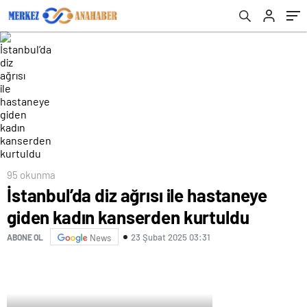
95 okunma
İstanbul’da diz ağrısı ile hastaneye
giden kadın kanserden kurtuldu
23 Şubat 2025 03:31
ABONE OL
News