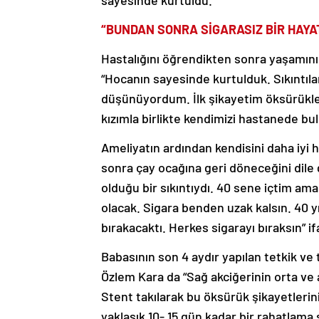
“BUNDAN SONRA SİGARASIZ BİR HAYA
Hastalığını öğrendikten sonra yaşamın
“Hocanın sayesinde kurtulduk. Sıkıntıla
düşünüyordum. İlk şikayetim öksürükle 
kızımla birlikte kendimizi hastanede bul
Ameliyatın ardından kendisini daha iyi h
sonra çay ocağına geri döneceğini dile
olduğu bir sıkıntıydı. 40 sene içtim am
olacak. Sigara benden uzak kalsın. 40 
bırakacaktı. Herkes sigarayı bıraksın” if
Babasının son 4 aydır yapılan tetkik ve 
Özlem Kara da “Sağ akciğerinin orta ve 
Stent takılarak bu öksürük şikayetlerin
yaklaşık 10- 15 gün kadar bir rahatlama 