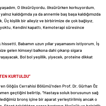
a yaşadım. O öksürüyordu, öksürürken korkuyordum.
alnız kaldığımda ya da annemle baş başa kaldığımızda
Üç kişilik bir aileyiz ve birbirimize de çok bağlıyız.
oktu. Kendini kapattı. Kemoterapi süresince
k hissetti. Babamın uzun yıllar yaşamasını istiyorum. İş
ize gelen kimseyi balkona dahi çıkarıp sigara
yaşayacak. Bol bol yeşillik, yiyecek, proteine dikkat
TTEN KURTULDU”
iren Göğüs Cerrahisi Bölümü’nden Prof. Dr. Gürhan Öz
amen geçtiğini belirtip, “Hastaya soluk borusunun sağ
dediğimiz bronş içine bir aparat yerleştirilmiş ancak o
 Stent takıldıktan sonra hastanın öksürük ve halsizlik