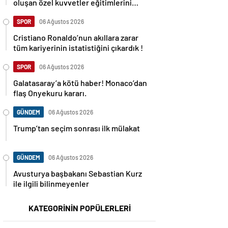
oluşan özel kuvvetler eğitimlerini
başlattı.
SPOR
06 Ağustos 2026
Cristiano Ronaldo’nun akıllara zarar
tüm kariyerinin istatistiğini çıkardık !
SPOR
06 Ağustos 2026
Galatasaray’a kötü haber! Monaco’dan
flaş Onyekuru kararı.
GÜNDEM
06 Ağustos 2026
Trump’tan seçim sonrası ilk mülakat
GÜNDEM
06 Ağustos 2026
Avusturya başbakanı Sebastian Kurz
ile ilgili bilinmeyenler
KATEGORİNİN POPÜLERLERİ