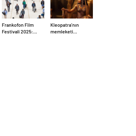
Frankofon Film
Kleopatra’nın
Festivali 2025:
memleketi
Türkiye’de sinema
çöküyor: 7.000 bina
kutlaması başlıyor
risk altında