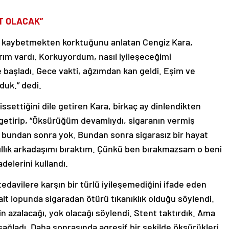
T OLACAK”
ı kaybetmekten korktuğunu anlatan Cengiz Kara,
rım vardı. Korkuyordum, nasıl iyileşeceğimi
başladı. Gece vakti, ağzımdan kan geldi. Eşim ve
duk.” dedi.
issettiğini dile getiren Kara, birkaç ay dinlendikten
 getirip, “Öksürüğüm devamlıydı, sigaranın vermiş
a bundan sonra yok. Bundan sonra sigarasız bir hayat
yıllık arkadaşımı bıraktım. Çünkü ben bırakmazsam o beni
adelerini kullandı.
tedavilere karşın bir türlü iyileşemediğini ifade eden
alt lopunda sigaradan ötürü tıkanıklık olduğu söylendi.
in azalacağı, yok olacağı söylendi. Stent taktırdık. Ama
sağladı. Daha sonrasında agresif bir şekilde öksürükleri