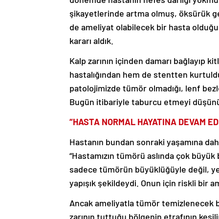
şikayetlerinde artma olmuş, öksürük g
de ameliyat olabilecek bir hasta olduğ
kararı aldık.
Kalp zarının içinden damarı bağlayıp kitl
hastalığından hem de stentten kurtuld
patolojimizde tümör olmadığı, lenf bezl
Bugün itibariyle taburcu etmeyi düşünüy
“HASTA NORMAL HAYATINA DEVAM ED
Hastanın bundan sonraki yaşamına daha 
“Hastamızın tümörü aslında çok büyük 
sadece tümörün büyüklüğüyle değil, yer
yapışık şekildeydi. Onun için riskli bir a
Ancak ameliyatla tümör temizlenecek bir
zarının tuttuğu bölgenin etrafının kesil