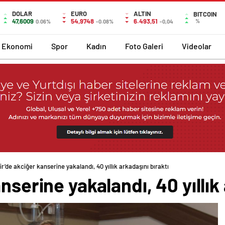
DOLAR
EURO
ALTIN
BITCOIN
47,6009
54,9748
6.493,51
%
0.06%
-0.08%
-0,04
Ekonomi
Spor
Kadın
Foto Galeri
Videolar
ir’de akciğer kanserine yakalandı, 40 yıllık arkadaşını bıraktı
nserine yakalandı, 40 yıllık