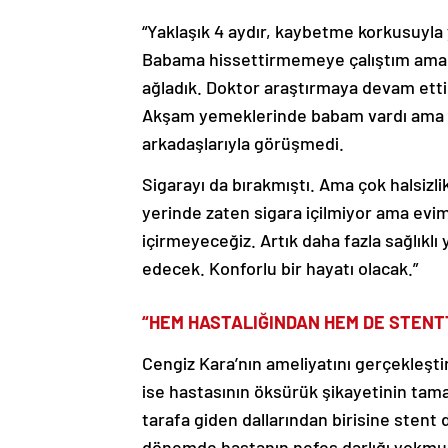
“Yaklaşık 4 aydır, kaybetme korkusuyl
Babama hissettirmemeye çalıştım ama y
ağladık. Doktor araştırmaya devam ettik. 
Akşam yemeklerinde babam vardı ama y
arkadaşlarıyla görüşmedi.
Sigarayı da bırakmıştı. Ama çok halsizli
yerinde zaten sigara içilmiyor ama evim
içirmeyeceğiz. Artık daha fazla sağlıklı 
edecek. Konforlu bir hayatı olacak.”
“HEM HASTALIĞINDAN HEM DE STEN
Cengiz Kara’nın ameliyatını gerçekleşt
ise hastasının öksürük şikayetinin tam
tarafa giden dallarından birisine stent 
dönemde hastanın nefes darlığı yokmuş.