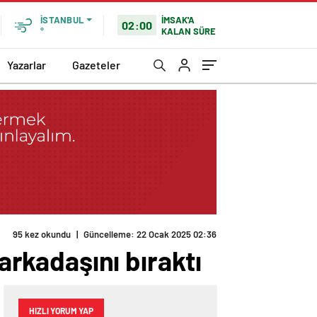
İMSAK'A
İSTANBUL
02:00
KALAN SÜRE
°
Yazarlar
Gazeteler
95 kez okundu
|
Güncelleme: 22 Ocak 2025 02:36
 arkadaşını bıraktı
HIZLI YORUM YAP