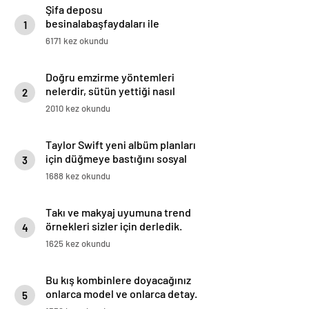
Şifa deposu
besinalabaşfaydaları ile
1
şaşırtıyor! İşte kanserden
6171 kez okundu
koruyan mucize besin alabaş…
Doğru emzirme yöntemleri
nelerdir, sütün yettiği nasıl
2
anlaşılır?
2010 kez okundu
Taylor Swift yeni albüm planları
için düğmeye bastığını sosyal
3
medyadan duyurdu!
1688 kez okundu
Takı ve makyaj uyumuna trend
örnekleri sizler için derledik.
4
1625 kez okundu
Bu kış kombinlere doyacağınız
onlarca model ve onlarca detay.
5