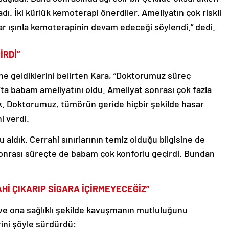
adı. İki kürlük kemoterapi önerdiler. Ameliyatın çok riskli
ar ışınla kemoterapinin devam edeceği söylendi.” dedi.
İRDİ”
ne geldiklerini belirten Kara, “Doktorumuz süreç
ak’ta babam ameliyatını oldu. Ameliyat sonrası çok fazla
. Doktorumuz, tümörün geride hiçbir şekilde hasar
i verdi.
aldık. Cerrahi sınırlarının temiz olduğu bilgisine de
sonrası süreçte de babam çok konforlu geçirdi. Bundan
Hİ ÇIKARIP SİGARA İÇİRMEYECEĞİZ”
ve ona sağlıklı şekilde kavuşmanın mutluluğunu
ini şöyle sürdürdü: