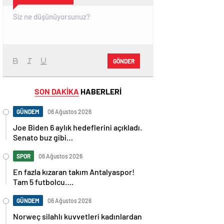
GÖNDER
SON DAKİKA
HABERLERİ
GÜNDEM
06 Ağustos 2026
Joe Biden 6 aylık hedeflerini açıkladı.
Senato buz gibi…
SPOR
06 Ağustos 2026
En fazla kızaran takım Antalyaspor!
Tam 5 futbolcu….
GÜNDEM
06 Ağustos 2026
Norweç silahlı kuvvetleri kadınlardan