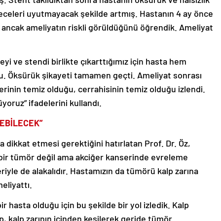
eceleri uyutmayacak şekilde artmış. Hastanın 4 ay önce
u ancak ameliyatın riskli görüldüğünü öğrendik. Ameliyat
eyi ve stendi birlikte çıkarttığımız için hasta hem
u. Öksürük şikayeti tamamen geçti. Ameliyat sonrası
erinin temiz olduğu, cerrahisinin temiz olduğu izlendi.
oruz” ifadelerini kullandı.
EBİLECEK”
dikkat etmesi gerektiğini hatırlatan Prof. Dr. Öz,
bir tümör değil ama akciğer kanserinde evreleme
iyle de alakalıdır. Hastamızın da tümörü kalp zarına
meliyattı.
 hasta olduğu için bu şekilde bir yol izledik. Kalp
ip, kalp zarının içinden kesilerek geride tümör