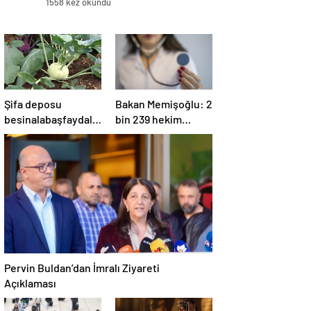
1558 kez okundu
Şifa deposu
Bakan Memişoğlu: 2
besinalabaşfaydaları
bin 239 hekim
ile şaşırtıyor! İşte
ataması yapılacak
kanserden koruyan
mucize besin
alabaş…
Pervin Buldan’dan İmralı Ziyareti
Açıklaması