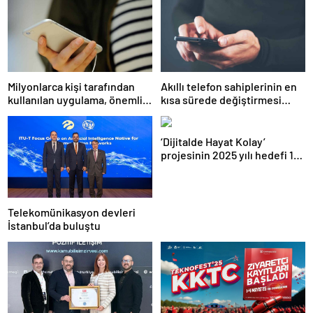
Milyonlarca kişi tarafından
Akıllı telefon sahiplerinin en
kullanılan uygulama, önemli
kısa sürede değiştirmesi
bir özelliğini kapatıyor
gereken 6 ayar
‘Dijitalde Hayat Kolay’
projesinin 2025 yılı hedefi 15
bin girişimci kadın
Telekomünikasyon devleri
İstanbul’da buluştu