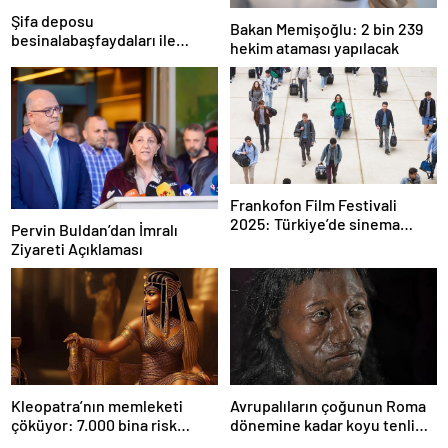
Şifa deposu
Bakan Memişoğlu: 2 bin 239
besinalabaşfaydaları ile
hekim ataması yapılacak
şaşırtıyor! İşte kanserden
koruyan mucize besin
alabaş…
Frankofon Film Festivali
2025: Türkiye’de sinema
Pervin Buldan’dan İmralı
kutlaması başlıyor
Ziyareti Açıklaması
Kleopatra’nın memleketi
Avrupalıların çoğunun Roma
çöküyor: 7.000 bina risk
dönemine kadar koyu tenli
altında
olduğu ortaya çıktı