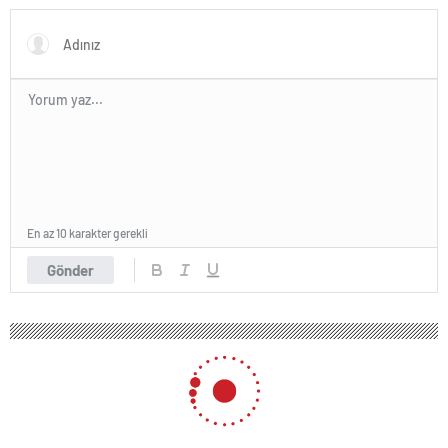
En az 10 karakter gerekli
Gönder
100 okunma
İyimserler daha uzun yaşıyor
19 Ocak 2025 17:37
ABONE OL
News