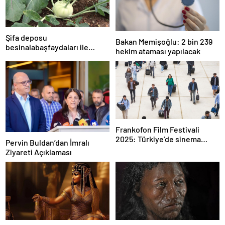
Şifa deposu
Bakan Memişoğlu: 2 bin 239
besinalabaşfaydaları ile
hekim ataması yapılacak
şaşırtıyor! İşte kanserden
koruyan mucize besin
alabaş…
Frankofon Film Festivali
2025: Türkiye’de sinema
Pervin Buldan’dan İmralı
kutlaması başlıyor
Ziyareti Açıklaması