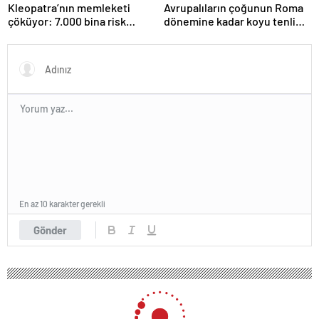
Kleopatra’nın memleketi
Avrupalıların çoğunun Roma
çöküyor: 7.000 bina risk
dönemine kadar koyu tenli
altında
olduğu ortaya çıktı
En az 10 karakter gerekli
Gönder