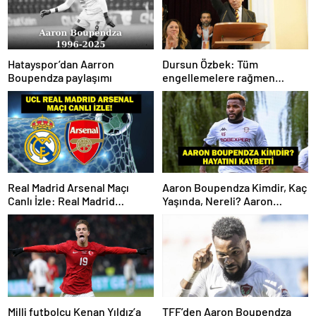
Hatayspor’dan Aarron
Dursun Özbek: Tüm
Boupendza paylaşımı
engellemelere rağmen
hedefimize ilerliyoruz
Real Madrid Arsenal Maçı
Aaron Boupendza Kimdir, Kaç
Canlı İzle: Real Madrid
Yaşında, Nereli? Aaron
Arsenal Maçı Hangi Kanalda?
Boupendza neden öldü?
Real Madrid Arsenal Maçı Ne
Süper Lig’in eski gol kralı
Zaman, Saat Kaçta? İşte Maç
hayatını kaybetti!
Kadrosu
Milli futbolcu Kenan Yıldız’a
TFF’den Aaron Boupendza