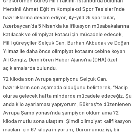
Grekoromen Güreş Milli Takımı, İstanbul’da bulunan
Mersinli Ahmet Eğitim Kompleksi Spor Tesisleri’nde
hazırlıklarına devam ediyor. Ay-yıldızlı sporcular,
Azerbaycan’da 5 Nisan’da kalifikasyon müsabakalarına
katılacak ve olimpiyat kotası için mücadele edecek.
Milli güreşçiler Selçuk Can, Burhan Akbudak ve Doğan
Yılmaz ile daha önce olimpiyat kotasını cebine koyan
Ali Cengiz, Demirören Haber Ajansı’na (DHA) özel
açıklamalarda bulundu.
72 kiloda son Avrupa şampiyonu Selçuk Can,
hazırlıkların son aşamada olduğunu belirterek, “Nasip
olursa gelecek hafta minderde mücadele edeceğiz. Şu
anda kilo ayarlaması yapıyorum. Bükreş’te düzenlenen
Avrupa Şampiyonası’nda şampiyon oldum ama 72
kiloda mutlu sona ulaştım. Şimdi olimpiyat kalifikasyon
maçları için 67 kiloya iniyorum. Durumumuz iyi, bir