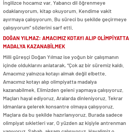
İngilizce hocamız var. Yabancı dil öğrenmeye
odaklanıyorum, kitap okuyorum. Kendime vakit
ayırmaya çalışıyorum. Bu süreci bu şekilde geçirmeye
çalışıyorum” sözlerini sarf etti.
DOĞAN YILMAZ: AMACIMIZ KOTAYI ALIP OLİMPİYATTA
MADALYA KAZANABİLMEK
Milli güreşçi Doğan Yılmaz ise yoğun bir çalışmanın
içinde olduklarını anlatarak, “Çok az bir süremiz kaldı.
Amacımız yalnızca kotayı almak değil elbette.
Amacımız kotayı alıp olimpiyatta madalya
kazanabilmek. Elimizden geleni yapmaya çalışıyoruz.
Maçları hayal ediyoruz. Aralarda dinleniyoruz. Tekrar
idmanlara gelerek konsantre olmaya çalışıyoruz.
Maçlara da bu şekilde hazırlanıyoruz. Burada sadece
olimpiyat sıkletleri var. O yüzden az kişiyle antrenman
yapıyoruz. Sabah, akşam çalışıyoruz. Hayalimiz o