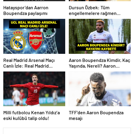
Hatayspor’dan Aarron
Dursun Özbek: Tüm
Boupendza paylaşımı
engellemelere rağmen
hedefimize ilerliyoruz
Real Madrid Arsenal Maçı
Aaron Boupendza Kimdir, Kaç
Canlı İzle: Real Madrid
Yaşında, Nereli? Aaron
Arsenal Maçı Hangi Kanalda?
Boupendza neden öldü?
Real Madrid Arsenal Maçı Ne
Süper Lig’in eski gol kralı
Zaman, Saat Kaçta? İşte Maç
hayatını kaybetti!
Kadrosu
Milli futbolcu Kenan Yıldız’a
TFF’den Aaron Boupendza
eski kulübü talip oldu!
mesajı