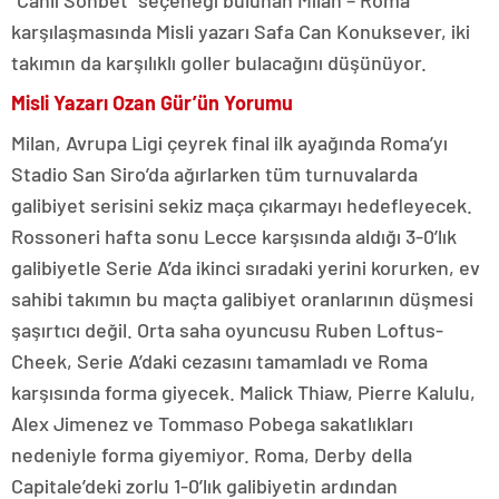
“Canlı Sohbet” seçeneği bulunan Milan – Roma
karşılaşmasında Misli yazarı Safa Can Konuksever, iki
takımın da karşılıklı goller bulacağını düşünüyor.
Misli Yazarı Ozan Gür’ün Yorumu
Milan, Avrupa Ligi çeyrek final ilk ayağında Roma’yı
Stadio San Siro’da ağırlarken tüm turnuvalarda
galibiyet serisini sekiz maça çıkarmayı hedefleyecek.
Rossoneri hafta sonu Lecce karşısında aldığı 3-0’lık
galibiyetle Serie A’da ikinci sıradaki yerini korurken, ev
sahibi takımın bu maçta galibiyet oranlarının düşmesi
şaşırtıcı değil. Orta saha oyuncusu Ruben Loftus-
Cheek, Serie A’daki cezasını tamamladı ve Roma
karşısında forma giyecek. Malick Thiaw, Pierre Kalulu,
Alex Jimenez ve Tommaso Pobega sakatlıkları
nedeniyle forma giyemiyor. Roma, Derby della
Capitale’deki zorlu 1-0’lık galibiyetin ardından