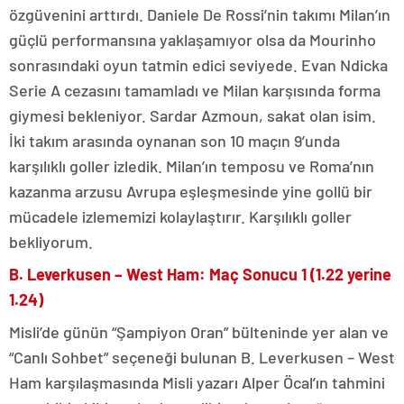
özgüvenini arttırdı. Daniele De Rossi’nin takımı Milan’ın
güçlü performansına yaklaşamıyor olsa da Mourinho
sonrasındaki oyun tatmin edici seviyede. Evan Ndicka
Serie A cezasını tamamladı ve Milan karşısında forma
giymesi bekleniyor. Sardar Azmoun, sakat olan isim.
İki takım arasında oynanan son 10 maçın 9’unda
karşılıklı goller izledik. Milan’ın temposu ve Roma’nın
kazanma arzusu Avrupa eşleşmesinde yine gollü bir
mücadele izlememizi kolaylaştırır. Karşılıklı goller
bekliyorum.
B. Leverkusen – West Ham: Maç Sonucu 1 (1.22 yerine
1.24)
Misli’de günün “Şampiyon Oran” bülteninde yer alan ve
“Canlı Sohbet” seçeneği bulunan B. Leverkusen – West
Ham karşılaşmasında Misli yazarı Alper Öcal’ın tahmini