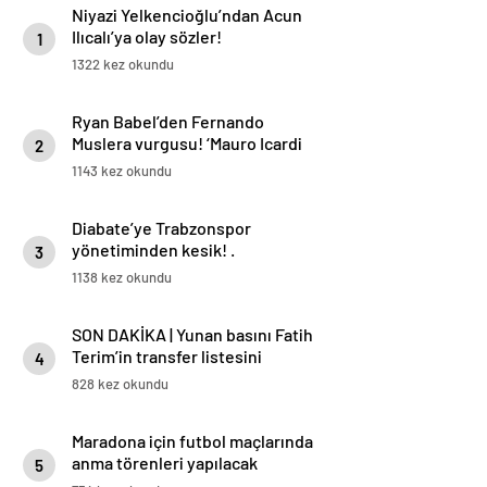
Niyazi Yelkencioğlu’ndan Acun
Ilıcalı’ya olay sözler!
1
1322 kez okundu
Ryan Babel’den Fernando
Muslera vurgusu! ‘Mauro Icardi
2
her zaman gol atmak ister’
1143 kez okundu
Diabate’ye Trabzonspor
yönetiminden kesik! .
3
1138 kez okundu
SON DAKİKA | Yunan basını Fatih
Terim’in transfer listesini
4
duyurdu! Galatasaray detayı
828 kez okundu
Maradona için futbol maçlarında
anma törenleri yapılacak
5