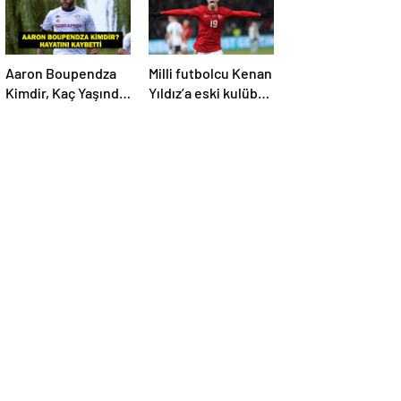
İşte Maç Kadrosu
Aaron Boupendza
Milli futbolcu Kenan
Kimdir, Kaç Yaşında,
Yıldız’a eski kulübü
Nereli? Aaron
talip oldu!
Boupendza neden
öldü? Süper Lig’in
eski gol kralı
hayatını kaybetti!