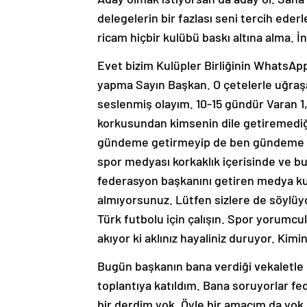
delegelerin bir fazlası seni tercih eder
ricam hiçbir kulübü baskı altına alma. 
Evet bizim Kulüpler Birliğinin WhatsAp
yapma Sayın Başkan. O çetelerle uğraş
seslenmiş olayım. 10-15 gündür Varan 1, 
korkusundan kimsenin dile getiremediği o
gündeme getirmeyip de ben gündeme ge
spor medyası korkaklık içerisinde ve bu
federasyon başkanını getiren medya ku
almıyorsunuz. Lütfen sizlere de söyl
Türk futbolu için çalışın. Spor yorumcula
akıyor ki aklınız hayaliniz duruyor. Kimi
Bugün başkanın bana verdiği vekaletle 
toplantıya katıldım. Bana soruyorlar f
bir derdim yok. Öyle bir amacım da yok.