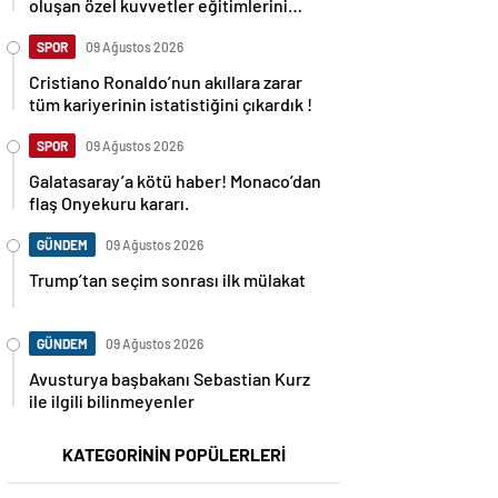
oluşan özel kuvvetler eğitimlerini
başlattı.
SPOR
09 Ağustos 2026
Cristiano Ronaldo’nun akıllara zarar
tüm kariyerinin istatistiğini çıkardık !
SPOR
09 Ağustos 2026
Galatasaray’a kötü haber! Monaco’dan
flaş Onyekuru kararı.
GÜNDEM
09 Ağustos 2026
Trump’tan seçim sonrası ilk mülakat
GÜNDEM
09 Ağustos 2026
Avusturya başbakanı Sebastian Kurz
ile ilgili bilinmeyenler
KATEGORİNİN POPÜLERLERİ