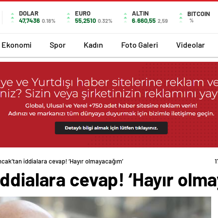
DOLAR
EURO
ALTIN
BITCOIN
47,7436
55,2510
6.660,55
%
0.18%
0.32%
2,59
Ekonomi
Spor
Kadın
Foto Galeri
Videolar
cak’tan iddialara cevap! ‘Hayır olmayacağım’
1
ddialara cevap! ‘Hayır olm