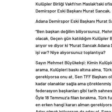
Kulüpler Birliği Vakfı’nın Maslak’taki o
Demirspor Eski Başkanı Murat Sancak, 
Adana Demirspor Eski Başkanı Murat Sa
“Ben başkan değilim biliyorsunuz. Meh
olacak. Geçen gün katıldığım Kulüpler Bi
arıyor ve diyor ki ‘Murat Sancak Adana 
işi var? Niye alıyorsunuz toplantıya?
Sayın Mehmet Büyükekşi: Kimin Kulüpler 
arama. Kulüpleri baskı altına alma. Türk
gerekiyorsa onu at. Sen TFF Başkanı o
kadar olanaklar sağla ama çöreklenmiş
federasyon başkanları gibi tarih sahnes
Öyle 18 Temmuz’a filan bırakma. Türk 
en erken hangi kararı alman gerekiyorsa 
Aday olmak istiyorsan da aday ol. San