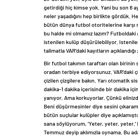
getirdiği hiç kimse yok. Yani bu son 6 
neler yaşadığını hep birlikte gördük. H
bütün dünya futbol otoritelerine karşı
bu halde mi olmamız lazım? Futboldaki 
istenilen kulüp düşürülebiliyor. Istenil
talimatla VAR’daki kayıtların açıklandı
Bir futbol takımın taraftarı olan birinin 
oradan terbiye ediyorsunuz. VAR’daki çi
çizilen çizgilere bakın. Yarı otomatik s
dakika-1 dakika içerisinde bir dakika içi
yanıyor. Ama korkuyorlar. Çünkü eliniz
Beni düşürmesinler diye sesini çıkaram
bütün suçlular kulüpler diye açıklamıştı
sana söylüyorum, ‘Yeter, yeter, yeter.’ 
Temmuz deyip aklımızla oynama. Bu ada