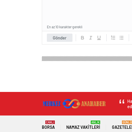
En az 10 karakter gerekli
Gönder
Ha
ed
CANLI
ANLIK
GÜNLÜ
BORSA
NAMAZ VAKITLERI
GAZETELE