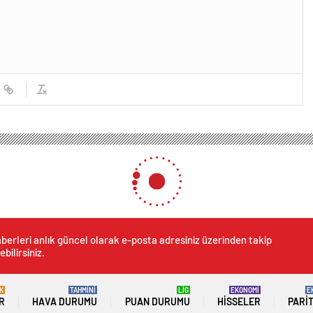
berleri anlık güncel olarak e-posta adresiniz üzerinden takip
ebilirsiniz.
K
TAHMİNİ
LİG
EKONOMİ
E
R
HAVA DURUMU
PUAN DURUMU
HISSELER
PARI