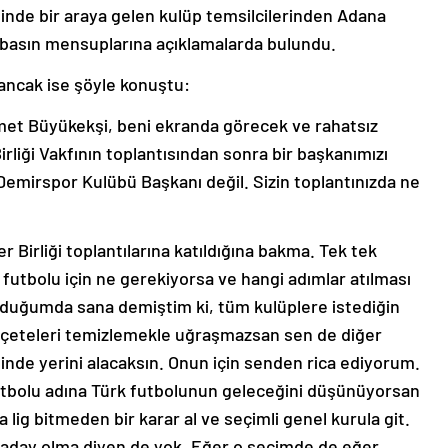
fisinde bir araya gelen kulüp temsilcilerinden Adana
basın mensuplarına açıklamalarda bulundu.
ncak ise şöyle konuştu:
met Büyükekşi, beni ekranda görecek ve rahatsız
rliği Vakfının toplantısından sonra bir başkanımızı
Demirspor Kulübü Başkanı değil. Sizin toplantınızda ne
Birliği toplantılarına katıldığına bakma. Tek tek
 futbolu için ne gerekiyorsa ve hangi adımlar atılması
lduğumda sana demiştim ki, tüm kulüplere istediğin
 çeteleri temizlemekle uğraşmazsan sen de diğer
inde yerini alacaksın. Onun için senden rica ediyorum.
futbolu adına Türk futbolunun geleceğini düşünüyorsan
lig bitmeden bir karar al ve seçimli genel kurula git.
a aday olma diyen de yok. Eğer o seçimde de eğer