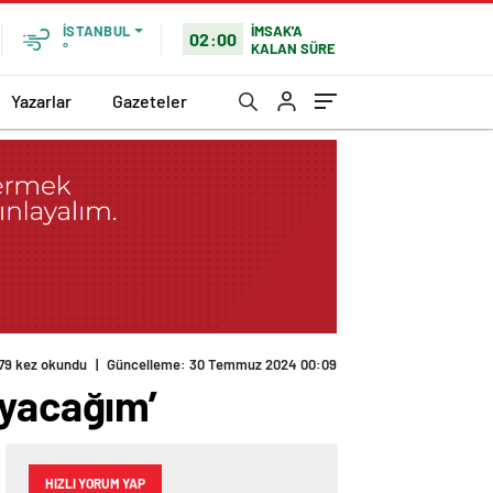
İMSAK'A
İSTANBUL
02:00
KALAN SÜRE
°
Yazarlar
Gazeteler
79 kez okundu
|
Güncelleme: 30 Temmuz 2024 00:09
ayacağım’
HIZLI YORUM YAP