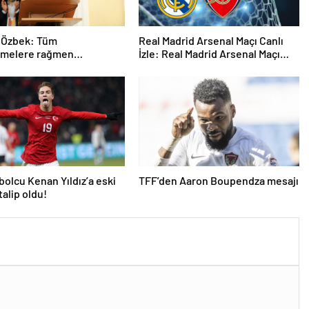
 Özbek: Tüm
Real Madrid Arsenal Maçı Canlı
emelere rağmen
İzle: Real Madrid Arsenal Maçı
ize ilerliyoruz
Hangi Kanalda? Real Madrid
Arsenal Maçı Ne Zaman, Saat
Kaçta? İşte Maç Kadrosu
tbolcu Kenan Yıldız’a eski
TFF’den Aaron Boupendza mesajı
talip oldu!