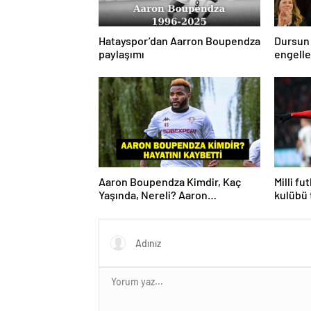
Hatayspor’dan Aarron Boupendza
Dursun
paylaşımı
engell
hedefim
Aaron Boupendza Kimdir, Kaç
Milli fu
Yaşında, Nereli? Aaron
kulübü 
Boupendza neden öldü? Süper
Lig’in eski gol kralı hayatını
kaybetti!