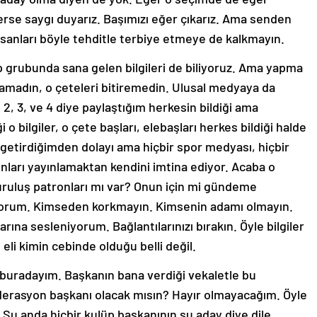
lerse saygı duyarız. Başımızı eğer çıkarız. Ama senden
İnsanları böyle tehditle terbiye etmeye de kalkmayın.
p grubunda sana gelen bilgileri de biliyoruz. Ama yapma
amadın, o çeteleri bitiremedin. Ulusal medyaya da
2, 3, ve 4 diye paylaştığım herkesin bildiği ama
 bilgiler, o çete başları, elebaşları herkes bildiği halde
tirdiğimden dolayı ama hiçbir spor medyası, hiçbir
nları yayınlamaktan kendini imtina ediyor. Acaba o
ruluş patronları mı var? Onun için mi gündeme
üyorum. Kimseden korkmayın. Kimsenin adamı olmayın.
rına sesleniyorum. Bağlantılarınızı bırakın. Öyle bilgiler
n eli kimin cebinde olduğu belli değil.
buradayım. Başkanın bana verdiği vekaletle bu
ederasyon başkanı olacak mısın? Hayır olmayacağım. Öyle
 Şu anda hiçbir kulüp başkanının şu aday diye dile