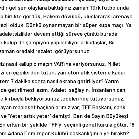
aydır gelişen olaylara baktığınız zaman Türk futbolunda
ep birlikte gördük. Hakem dövüldü, uluslararası arenaya
 rezil olduk. Dünkü oynanmayan bir süper kupa maçı. Ya
adaletsizlikler devam ettiği sürece çünkü burada
en kulüp de şampiyon yapılabiliyor arkadaşlar. Bir
ğı zaman oradaki rezaleti görüyorsunuz.
siz nasıl kalkıp o maçın VAR’ına veriyorsunuz. Milleti
zilen çizgilerden tutun, yarı otomatik sisteme kadar
istem 7 dakika sonra nasıl ekrana getiriliyor? Yarım
nde getirilmesi lazım. Adaleti sağlayın. İnsanların canı
de kırbaçla bekliyorsunuz tepelerinde tutuyorsunuz.
ayan maalesef başkanlarımız var. TFF Başkanı, sanki
 ve ‘Yeter artık yeter’ demişti. Ben de Sayın Büyükeşi
En erken bir şekilde TFF’yi seçimli genel kurula götür. 18
m Adana Demirspor Kulübü başkanlığını niye bıraktı?