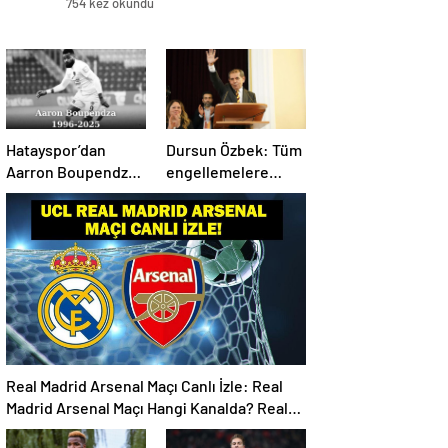
754 kez okundu
Hatayspor’dan
Dursun Özbek: Tüm
Aarron Boupendza
engellemelere
paylaşımı
rağmen hedefimize
ilerliyoruz
Real Madrid Arsenal Maçı Canlı İzle: Real
Madrid Arsenal Maçı Hangi Kanalda? Real
Madrid Arsenal Maçı Ne Zaman, Saat Kaçta?