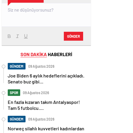
GÖNDER
SON DAKİKA
HABERLERİ
GÜNDEM
09 Ağustos 2026
Joe Biden 6 aylık hedeflerini açıkladı.
Senato buz gibi…
SPOR
09 Ağustos 2026
En fazla kızaran takım Antalyaspor!
Tam 5 futbolcu….
GÜNDEM
09 Ağustos 2026
Norweç silahlı kuvvetleri kadınlardan