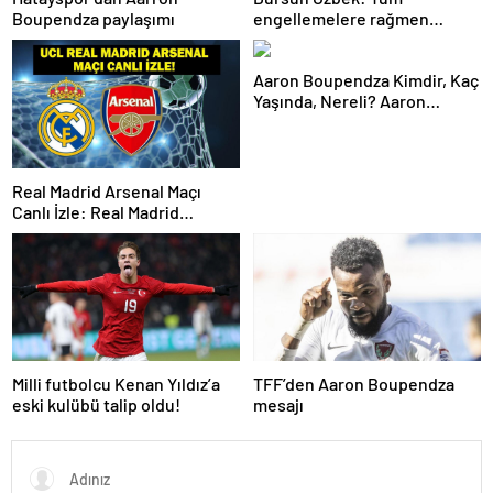
Boupendza paylaşımı
engellemelere rağmen
hedefimize ilerliyoruz
Aaron Boupendza Kimdir, Kaç
Yaşında, Nereli? Aaron
Boupendza neden öldü?
Süper Lig’in eski gol kralı
hayatını kaybetti!
Real Madrid Arsenal Maçı
Canlı İzle: Real Madrid
Arsenal Maçı Hangi Kanalda?
Real Madrid Arsenal Maçı Ne
Zaman, Saat Kaçta? İşte Maç
Kadrosu
Milli futbolcu Kenan Yıldız’a
TFF’den Aaron Boupendza
eski kulübü talip oldu!
mesajı