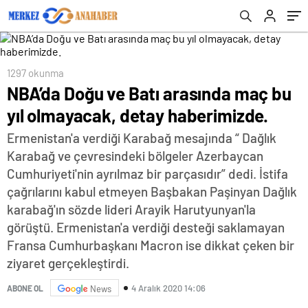
1297 okunma
NBA’da Doğu ve Batı arasında maç bu
yıl olmayacak, detay haberimizde.
Ermenistan'a verdiği Karabağ mesajında “ Dağlık
Karabağ ve çevresindeki bölgeler Azerbaycan
Cumhuriyeti'nin ayrılmaz bir parçasıdır” dedi. İstifa
çağrılarını kabul etmeyen Başbakan Paşinyan Dağlık
karabağ'ın sözde lideri Arayik Harutyunyan'la
görüştü. Ermenistan'a verdiği desteği saklamayan
Fransa Cumhurbaşkanı Macron ise dikkat çeken bir
ziyaret gerçekleştirdi.
4 Aralık 2020 14:06
ABONE OL
News