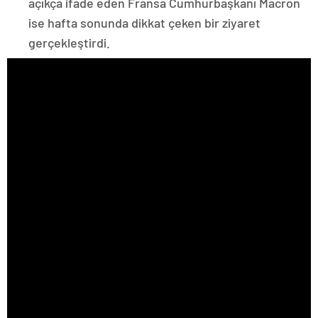
açıkça ifade eden Fransa Cumhurbaşkanı Macron
ise hafta sonunda dikkat çeken bir ziyaret
gerçekleştirdi.