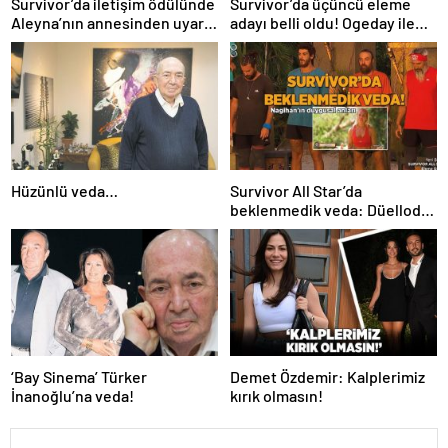
Survivor’da iletişim ödülünde
Survivor’da üçüncü eleme
Aleyna’nın annesinden uyarı
adayı belli oldu! Ogeday ile
geldi! “Yunus Emre’den uzak
Acun Ilıcalı’nın tartışması
dur!”
yarışmaya damga vurdu
Hüzünlü veda…
Survivor All Star’da
beklenmedik veda: Düelloda
elenen yarışmacı belli oldu!
Nagihan’ın duygusal anları
‘Bay Sinema’ Türker
Demet Özdemir: Kalplerimiz
İnanoğlu’na veda!
kırık olmasın!