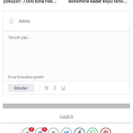
çöküyor: 7.000 bina risk
dönemine kadar koyu tenli
altında
olduğu ortaya çıktı
En az 10 karakter gerekli
Gönder
HABER
0
0