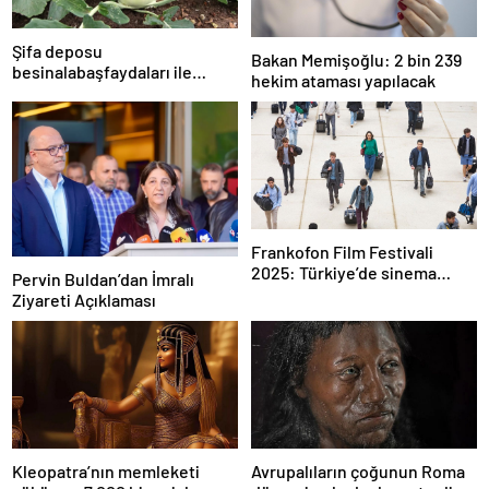
Şifa deposu
Bakan Memişoğlu: 2 bin 239
besinalabaşfaydaları ile
hekim ataması yapılacak
şaşırtıyor! İşte kanserden
koruyan mucize besin
alabaş…
Frankofon Film Festivali
2025: Türkiye’de sinema
Pervin Buldan’dan İmralı
kutlaması başlıyor
Ziyareti Açıklaması
Kleopatra’nın memleketi
Avrupalıların çoğunun Roma