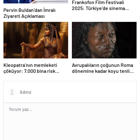
Frankofon Film Festivali
2025: Türkiye’de sinema
Pervin Buldan’dan İmralı
kutlaması başlıyor
Ziyareti Açıklaması
Kleopatra’nın memleketi
Avrupalıların çoğunun Roma
çöküyor: 7.000 bina risk
dönemine kadar koyu tenli
altında
olduğu ortaya çıktı