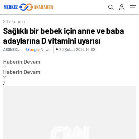
80 okunma
Sağlıklı bir bebek için anne ve baba
adaylarına D vitamini uyarısı
20 Şubat 2025 14:02
ABONE OL
News
Haberin Devamı
Haberin Devamı
/