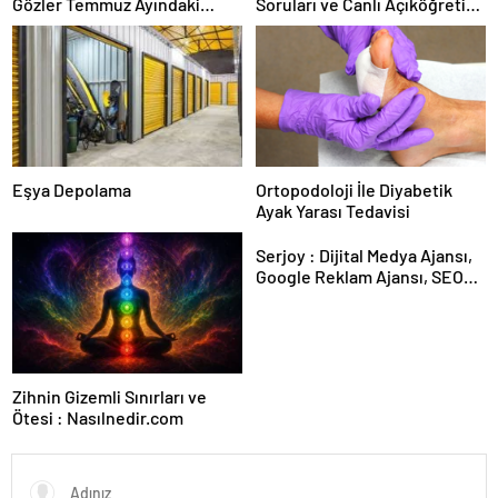
Gözler Temmuz Ayındaki
Soruları ve Canlı Açıköğretim
Karar Duruşmasına Çevrildi
Forumu Burada
Eşya Depolama
Ortopodoloji İle Diyabetik
Ayak Yarası Tedavisi
Serjoy : Dijital Medya Ajansı,
Google Reklam Ajansı, SEO
Ajansı ve Web Tasarım Ajansı
Zihnin Gizemli Sınırları ve
Ötesi : Nasılnedir.com