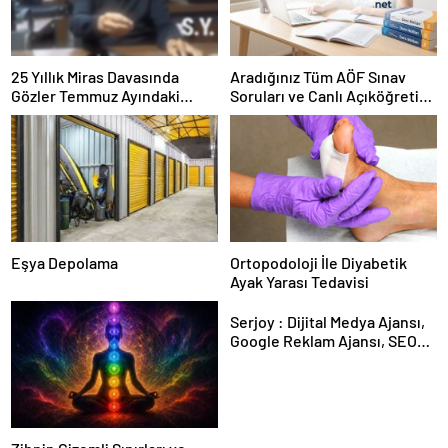
25 Yıllık Miras Davasında
Aradığınız Tüm AÖF Sınav
Gözler Temmuz Ayındaki
Soruları ve Canlı Açıköğretim
Karar Duruşmasına Çevrildi
Forumu Burada
Eşya Depolama
Ortopodoloji İle Diyabetik
Ayak Yarası Tedavisi
Serjoy : Dijital Medya Ajansı,
Google Reklam Ajansı, SEO
Ajansı ve Web Tasarım Ajansı