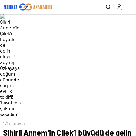
sürpriz evlilik teklifi! ‘Hayatımın şokunu
yaşadım’
171 okunma
Sihirli Annem’in Çilek’i büyüdü de gelin